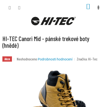
Přejít
NÁKUP
na
KOŠÍK
obsah
HI-TEC Canori Mid - pánské trekové boty
(hnědé)
Průměrné
Neohodnoceno
Značka:
Hi-Tec
Akce
Podrobnosti hodnocení
hodnocení
produktu
je
0,0
z
5
hvězdiček.