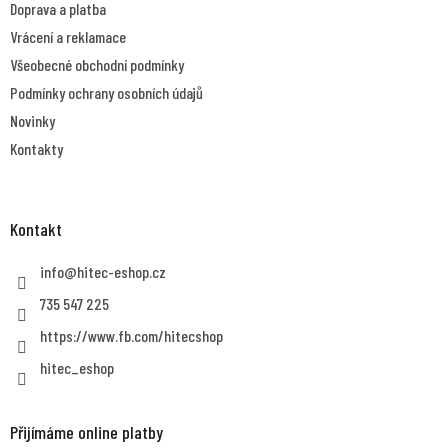
Doprava a platba
í
Vrácení a reklamace
Všeobecné obchodní podmínky
Podmínky ochrany osobních údajů
Novinky
Kontakty
Kontakt
info
@
hitec-eshop.cz
735 547 225
https://www.fb.com/hitecshop
hitec_eshop
Přijímáme online platby