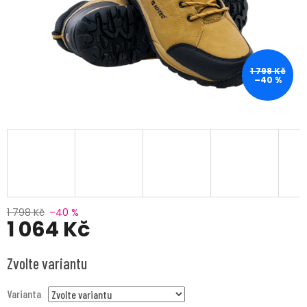
1 798 Kč
–40 %
1 798 Kč
–40 %
1 064 Kč
Měrná
Zvolte variantu
cena:
Varianta