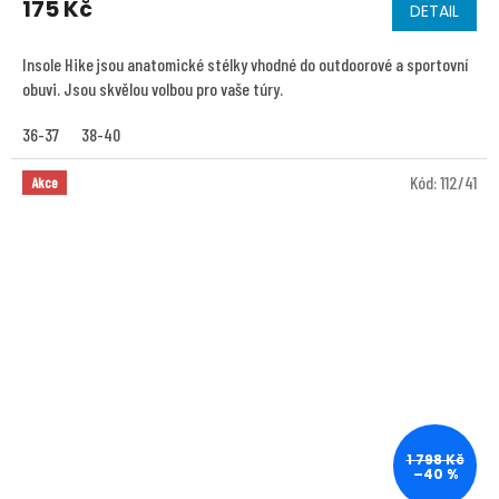
175 Kč
DETAIL
Insole Hike jsou anatomické stélky vhodné do outdoorové a sportovní
obuvi. Jsou skvělou volbou pro vaše túry.
36-37
38-40
Kód:
112/41
Akce
1 798 Kč
–40 %