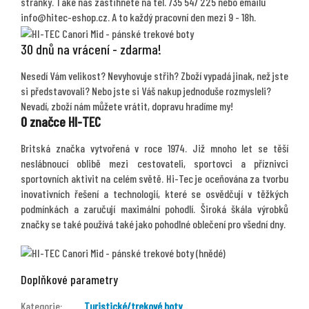
stránky. Také nás zastihnete na tel. 735 547 225 nebo emailu
info@hitec-eshop.cz. A to každý pracovní den mezi 9 - 18h.
30 dnů na vrácení - zdarma!
Nesedí Vám velikost? Nevyhovuje střih? Zboží vypadá jinak, než jste
si představovali? Nebo jste si Váš nakup jednoduše rozmysleli?
Nevadí, zboží nám můžete vrátit, dopravu hradíme my!
O značce HI-TEC
Britská značka vytvořená v roce 1974. Již mnoho let se těší
neslábnoucí oblibě mezi cestovateli, sportovci a příznivci
sportovních aktivit na celém světě. Hi-Tec je oceňována za tvorbu
inovativních řešení a technologií, které se osvědčují v těžkých
podmínkách a zaručují maximální pohodlí. Široká škála výrobků
značky se také používá také jako pohodlné oblečení pro všední dny.
Doplňkové parametry
Kategorie
:
Turistické/trekové boty