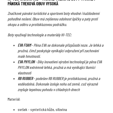
PÁNSKÁ TREKOVÁ OBUV VYSOKÁ
Značkové pánské turistické a sportovní boty vhodné i každodenní
pohodlné nošení. Obuv má zvýšenou odolnost špičky a paty proti
okopu a oděru a protiskluzovou podrážku.
Boty využívají technologie a materiály HI-TEC:
EVA FOAM
- Pěna EVA se dokonale přizpůsobí noze. Je lehká a
pružná, čímž poskytuje vynikající odpružení při zachování
malé hmotnosti.
EVA PHYLON
- Díky inovativní výrobní technologii je pěna EVA
PHYLON extrémně lehká, pružná a má vynikající tlumicí
vlastnosti
RB RUBBER
- podešev RB RUBBER je protiskluzová, pružná a
voděodolná. Dokonale izoluje nohu od země, což výrazně
zvyšuje tepelnou pohodu v chladných dnech
Materiál:
svršek - syntetická kůže, síťovina