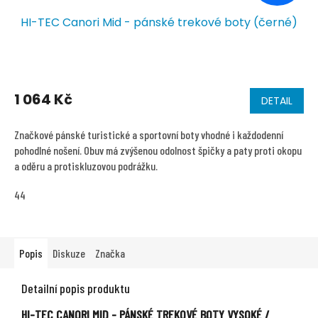
HI-TEC Canori Mid - pánské trekové boty (černé)
Průměrné
hodnocení
1 064 Kč
DETAIL
produktu
je
5,0
Značkové pánské turistické a sportovní boty vhodné i každodenní
z
pohodlné nošení. Obuv má zvýšenou odolnost špičky a paty proti okopu
5
a oděru a protiskluzovou podrážku.
hvězdiček.
44
Popis
Diskuze
Značka
Detailní popis produktu
HI-TEC CANORI MID - P
ÁNSKÉ TREKOVÉ BOTY VYSOKÉ /