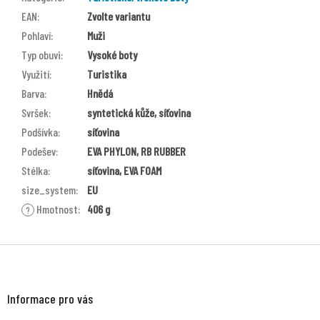
EAN
:
Zvolte variantu
Pohlaví
:
Muži
Typ obuvi
:
Vysoké boty
Využití
:
Turistika
Barva
:
Hnědá
Svršek
:
syntetická kůže, síťovina
Podšívka
:
síťovina
Podešev
:
EVA PHYLON, RB RUBBER
Stélka
:
síťovina, EVA FOAM
size_system
:
EU
Hmotnost
:
406 g
?
Z
á
p
a
Informace pro vás
t