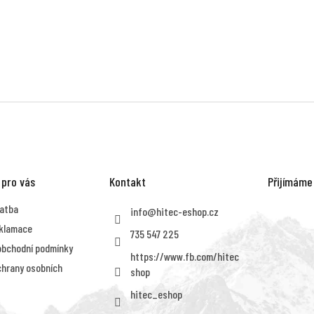
 pro vás
Kontakt
Přijímáme
latba
info
@
hitec-eshop.cz
eklamace
735 547 225
obchodní podmínky
https://www.fb.com/hitec
hrany osobních
shop
hitec_eshop