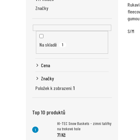
Rukavi
Značky
fleeco
gumou 
S/M
Na skladě
1
Cena
Značky
Položek k zobrazení:
1
Top 10 produktů
HI-TEC Snow Baskets - zimní talířky
na trekové hole
71 Kč