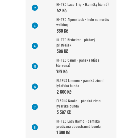
HI-TEC Lace Trip - tkaničky (černé)
42 Kč
HI-TEC Alpenstock - hole na nordic
walking
350 Kč
HI-TEC Bishelter - plážový
přístřešek
386 Kč
HI-TEC Camil - pánská blůza
(červená)
797 Kč
ELBRUS Limmen - pánská zimní
lyžařská bunda
2 600 Kč
ELBRUS Noaks - pánská zimní
lyžaršká bunda
3 387 Kč
HI-TEC Lady Haimo - dámská
prošívaná oboustranná bunda
1 390 Kč