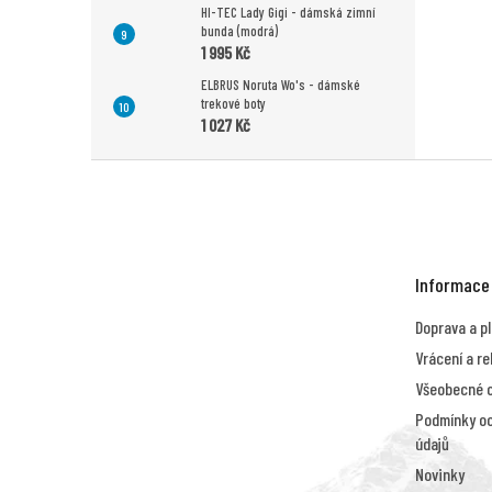
HI-TEC Lady Gigi - dámská zimní
bunda (modrá)
1 995 Kč
ELBRUS Noruta Wo's - dámské
trekové boty
1 027 Kč
Z
á
p
a
t
Informace
í
Doprava a p
Vrácení a r
Všeobecné 
Podmínky oc
údajů
Novinky