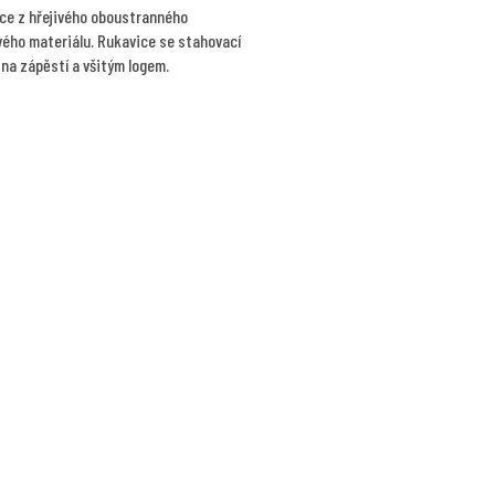
ce z hřejivého oboustranného
vého materiálu. Rukavice se stahovací
na zápěstí a všitým logem.
O
v
l
á
d
a
c
í
p
r
v
k
y
v
ý
p