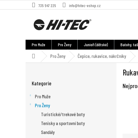
Přejít
735 547 225
info@hitec-eshop.cz
na
obsah
Pro Muže
Pro Ženy
Junioři (dětské)
Batohy, taš
Pro Ženy
Čepice, rukavice, nákrčníky
Domů
P
Ruka
o
Přeskočit
s
Kategorie
kategorie
Nejpro
t
r
Pro Muže
a
Pro Ženy
n
n
Turistické/trekové boty
í
Tenisky a sportovní boty
p
Sandály
a
Ř