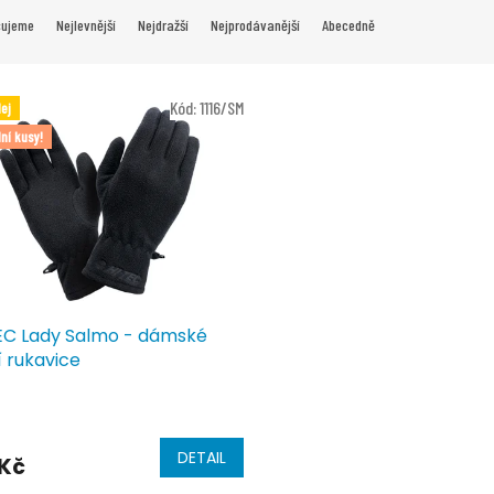
čujeme
Nejlevnější
Nejdražší
Nejprodávanější
Abecedně
Kód:
1116/SM
ej
ní kusy!
EC Lady Salmo - dámské
í rukavice
DETAIL
 Kč