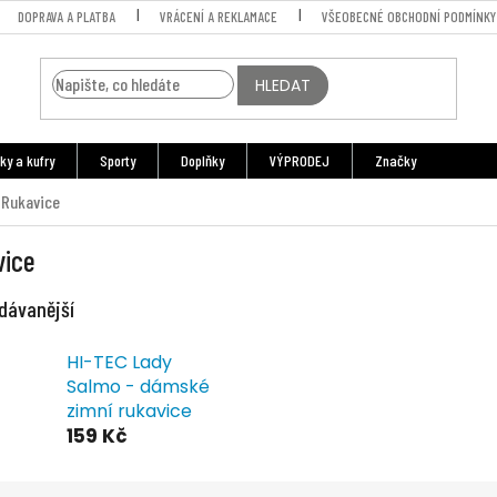
DOPRAVA A PLATBA
VRÁCENÍ A REKLAMACE
VŠEOBECNÉ OBCHODNÍ PODMÍNKY
HLEDAT
ky a kufry
Sporty
Doplňky
VÝPRODEJ
Značky
Rukavice
vice
dávanější
HI-TEC Lady
Salmo - dámské
zimní rukavice
159 Kč