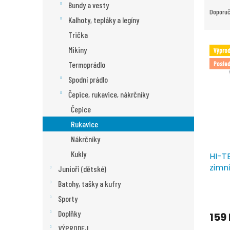
n
Bundy a vesty
a
Doporu
e
z
Kalhoty, tepláky a legíny
l
e
Trička
n
V
Mikiny
Výprod
í
ý
Posled
Termoprádlo
p
p
r
i
Spodní prádlo
o
s
Čepice, rukavice, nákrčníky
d
p
Čepice
u
r
k
o
Rukavice
t
d
Nákrčníky
ů
u
Kukly
HI-T
k
zimn
t
Junioři (dětské)
ů
Batohy, tašky a kufry
Sporty
Doplňky
159
VÝPRODEJ