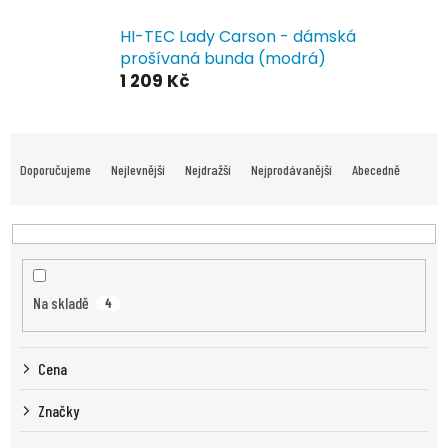
HI-TEC Lady Carson - dámská
prošívaná bunda (modrá)
1 209 Kč
Ř
a
Doporučujeme
Nejlevnější
Nejdražší
Nejprodávanější
Abecedně
z
e
n
í
p
r
Na skladě
4
o
d
u
Cena
k
t
Značky
ů