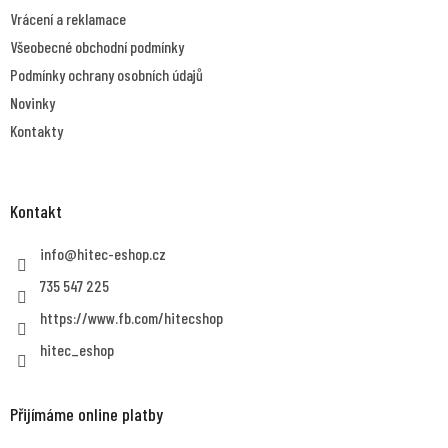
r
Vrácení a reklamace
v
Všeobecné obchodní podmínky
k
y
Podmínky ochrany osobních údajů
v
Novinky
ý
p
Kontakty
i
s
u
Kontakt
info
@
hitec-eshop.cz
735 547 225
https://www.fb.com/hitecshop
hitec_eshop
Přijímáme online platby