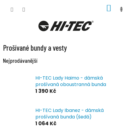
Přejít
NÁKUP
na
KOŠÍK
obsah
Prošívané bundy a vesty
Nejprodávanější
HI-TEC Lady Haimo - dámská
prošívaná oboustranná bunda
1 390 Kč
HI-TEC Lady Ibanez - dámská
prošívaná bunda (šedá)
1 064 Kč