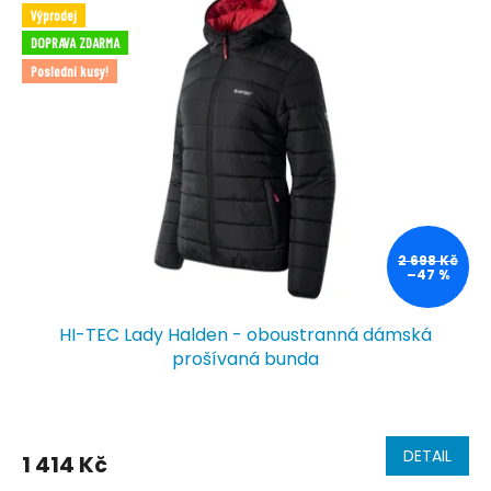
Výprodej
DOPRAVA ZDARMA
Poslední kusy!
2 698 Kč
–47 %
HI-TEC Lady Halden - oboustranná dámská
prošívaná bunda
DETAIL
1 414 Kč