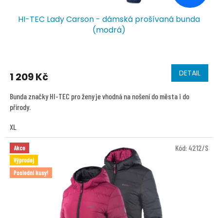
HI-TEC Lady Carson - dámská prošívaná bunda
(modrá)
Průměrné
hodnocení
DETAIL
produktu
1 209 Kč
je
5,0
Bunda značky HI-TEC pro ženy je vhodná na nošení do města i do
z
přírody.
5
hvězdiček.
XL
Kód:
4212/S
Akce
Výprodej
Poslední kusy!