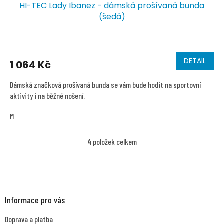
HI-TEC Lady Ibanez - dámská prošívaná bunda
(šedá)
DETAIL
1 064 Kč
Dámská značková prošívaná bunda se vám bude hodit na sportovní
aktivity i na běžné nošení.
M
4
položek celkem
O
v
l
Z
á
á
d
p
a
a
Informace pro vás
c
t
í
Doprava a platba
í
p