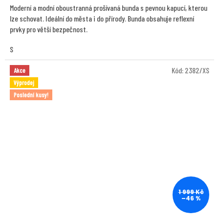
Moderní a modní oboustranná prošívaná bunda s pevnou kapucí, kterou
lze schovat. Ideální do města i do přírody. Bunda obsahuje reflexní
prvky pro větší bezpečnost.
S
Kód:
2382/XS
Akce
Výprodej
Poslední kusy!
1 999 Kč
–46 %