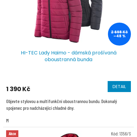
2 698 Kč
–48 %
HI-TEC Lady Haimo - dámská prošívaná
oboustranná bunda
DETAIL
1 390 Kč
Objevte stylovou a multifunkční oboustrannou bundu. Dokonalý
spojenec pro nadcházející chladné dny.
M
Kód:
1356/S
Akce