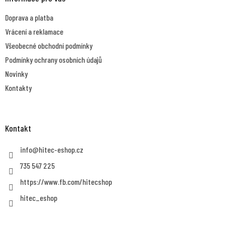
c
t
í
Doprava a platba
í
p
r
Vrácení a reklamace
v
Všeobecné obchodní podmínky
k
y
Podmínky ochrany osobních údajů
v
Novinky
ý
p
Kontakty
i
s
u
Kontakt
info
@
hitec-eshop.cz
735 547 225
https://www.fb.com/hitecshop
hitec_eshop