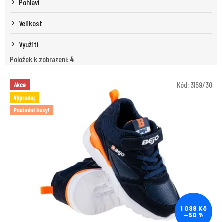
Pohlaví
Velikost
Využití
Položek k zobrazení:
4
V
Kód:
3159/30
Akce
ý
Výprodej
p
Poslední kusy!
i
s
p
r
o
d
u
k
t
1 038 Kč
ů
–50 %