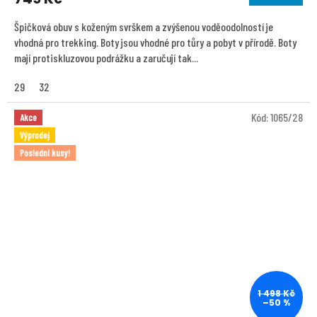
Špičková obuv s koženým svrškem a zvýšenou voděoodolností je
vhodná pro trekking. Boty jsou vhodné pro tůry a pobyt v přírodě. Boty
mají protiskluzovou podrážku a zaručují tak...
29
32
Kód:
1065/28
Akce
Výprodej
Poslední kusy!
1 498 Kč
–50 %