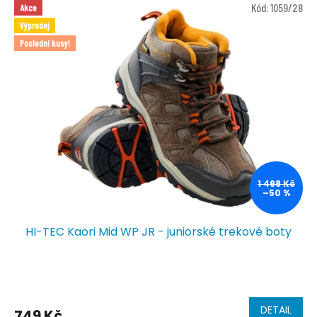
Kód:
1059/28
Akce
Výprodej
Poslední kusy!
1 498 Kč
–50 %
HI-TEC Kaori Mid WP JR - juniorské trekové boty
DETAIL
749 Kč