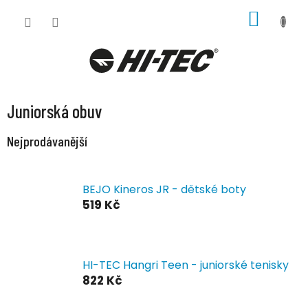
Přejít
NÁKUP
na
KOŠÍK
obsah
Juniorská obuv
Nejprodávanější
BEJO Kineros JR - dětské boty
519 Kč
HI-TEC Hangri Teen - juniorské tenisky
822 Kč