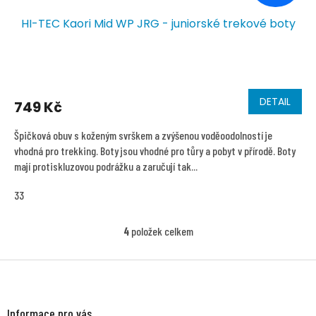
HI-TEC Kaori Mid WP JRG - juniorské trekové boty
DETAIL
749 Kč
Špičková obuv s koženým svrškem a zvýšenou voděoodolností je
vhodná pro trekking. Boty jsou vhodné pro tůry a pobyt v přírodě. Boty
mají protiskluzovou podrážku a zaručují tak...
33
4
položek celkem
O
v
l
Z
á
á
d
p
a
a
Informace pro vás