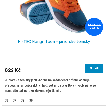
1 643 Kč
–49 %
HI-TEC Hangri Teen - juniorské tenisky
DETAIL
822 Kč
Juniorské tenisky jsou vhodné na každodenní nošení, ocení je
především fanoušci aktivního životního stylu. Díky Hi-poly pěně se
nemusíte bát nárazů, dokonale je tlumí,...
36
37
38
39