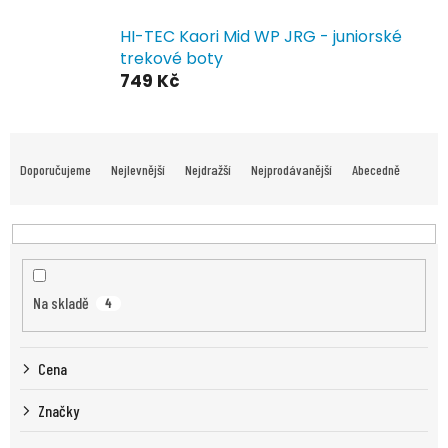
HI-TEC Kaori Mid WP JRG - juniorské
trekové boty
749 Kč
Ř
a
Doporučujeme
Nejlevnější
Nejdražší
Nejprodávanější
Abecedně
z
e
n
í
p
r
Na skladě
4
o
d
u
Cena
k
t
Značky
ů