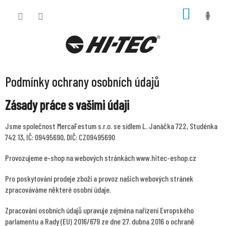
Přejít
NÁKUP
na
KOŠÍK
obsah
Podmínky ochrany osobních údajů
Zásady práce s vašimi údaji
Jsme společnost MercaFestum s.r.o. se sídlem L. Janáčka 722, Studénka
742 13, IČ: 09495690, DIČ: CZ09495690
Provozujeme e-shop na webových stránkách www.hitec-eshop.cz
Pro poskytování prodeje zboží a provoz našich webových stránek
zpracováváme některé osobní údaje.
Zpracování osobních údajů upravuje zejména nařízení Evropského
parlamentu a Rady (EU) 2016/679 ze dne 27. dubna 2016 o ochraně