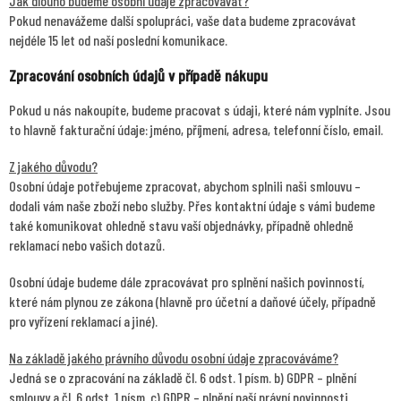
Jak dlouho budeme osobní údaje zpracovávat?
Pokud nenavážeme další spolupráci, vaše data budeme zpracovávat
nejdéle 15 let od naší poslední komunikace.
Zpracování osobních údajů v případě nákupu
Pokud u nás nakoupíte, budeme pracovat s údaji, které nám vyplníte. Jsou
to hlavně fakturační údaje: jméno, příjmení, adresa, telefonní číslo, email.
Z jakého důvodu?
Osobní údaje potřebujeme zpracovat, abychom splnili naši smlouvu –
dodali vám naše zboží nebo služby. Přes kontaktní údaje s vámi budeme
také komunikovat ohledně stavu vaší objednávky, případně ohledně
reklamací nebo vašich dotazů.
Osobní údaje budeme dále zpracovávat pro splnění našich povinností,
které nám plynou ze zákona (hlavně pro účetní a daňové účely, případně
pro vyřízení reklamací a jiné).
Na základě jakého právního důvodu osobní údaje zpracováváme?
Jedná se o zpracování na základě čl. 6 odst. 1 písm. b) GDPR – plnění
smlouvy a čl. 6 odst. 1 písm. c) GDPR – plnění naší právní povinnosti.