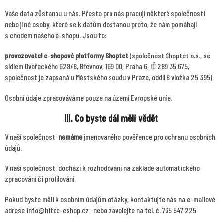
Vaše data zůstanou u nás. Přesto pro nás pracují některé společnosti
nebo jiné osoby, které se k datům dostanou proto, že nám pomáhají
s chodem našeho e-shopu. Jsou to:
provozovatel e-shopové platformy Shoptet
(společnost Shoptet a.s., se
sídlem Dvořeckého 628/8, Břevnov, 169 00, Praha 6, IČ 289 35 675,
společnost je zapsaná u Městského soudu v Praze, oddíl B vložka 25 395)
Osobní údaje zpracováváme pouze na území Evropské unie.
III. Co byste dál měli vědět
V naší společnosti
nemáme
jmenovaného pověřence pro ochranu osobních
údajů.
V naší společnosti dochází
k rozhodování na základě automatického
zpracování či profilování.
Pokud byste měli k osobním údajům otázky, kontaktujte nás na e-mailové
adrese info@hitec-eshop.cz nebo zavolejte na tel. č. 735 547 225