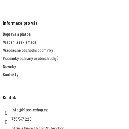
Z
á
p
a
Informace pro vás
t
Doprava a platba
í
Vrácení a reklamace
Všeobecné obchodní podmínky
Podmínky ochrany osobních údajů
Novinky
Kontakty
Kontakt
info
@
hitec-eshop.cz
735 547 225
https://www.fb.com/hitecshop