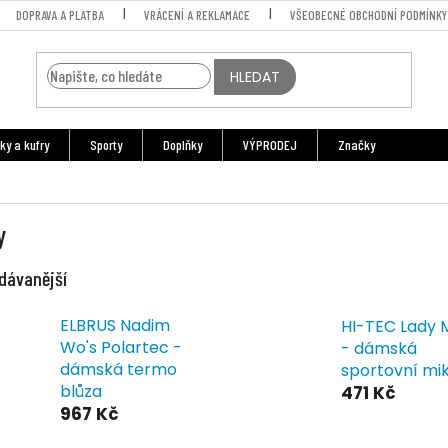
DOPRAVA A PLATBA
VRÁCENÍ A REKLAMACE
VŠEOBECNÉ OBCHODNÍ PODMÍNKY
HLEDAT
ky a kufry
Sporty
Doplňky
VÝPRODEJ
Značky
y
dávanější
ELBRUS Nadim
HI-TEC Lady 
Wo's Polartec -
- dámská
dámská termo
sportovní mi
blůza
471 Kč
967 Kč