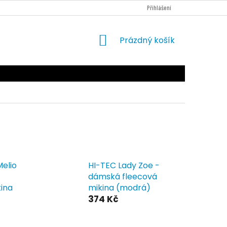
PODMÍNKY OCHRANY OSOBNÍCH ÚDAJŮ
NOVINKY
Přihlášení
KONTAKTY
NÁKUPNÍ
Prázdný košík
KOŠÍK
Melio
HI-TEC Lady Zoe -
dámská fleecová
kina
mikina (modrá)
374 Kč