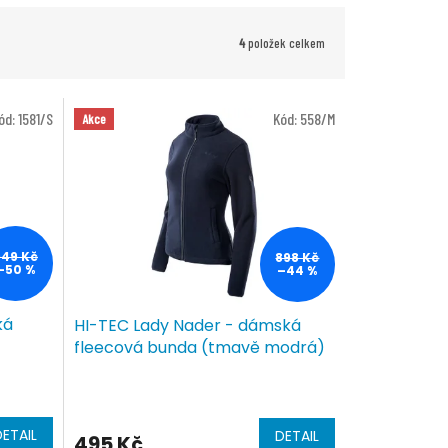
4
položek celkem
ód:
1581/S
Kód:
558/M
Akce
949 Kč
898 Kč
–50 %
–44 %
ká
HI-TEC Lady Nader - dámská
fleecová bunda (tmavě modrá)
DETAIL
DETAIL
495 Kč