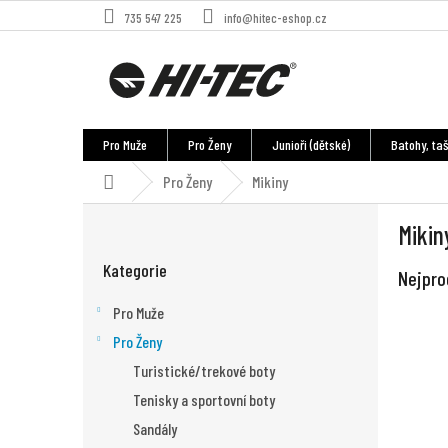
Přejít
735 547 225
info@hitec-eshop.cz
na
obsah
Pro Muže
Pro Ženy
Junioři (dětské)
Batohy, taš
Pro Ženy
Mikiny
Domů
P
Mikin
o
Přeskočit
s
Kategorie
kategorie
Nejpro
t
r
Pro Muže
a
Pro Ženy
n
n
Turistické/trekové boty
í
Tenisky a sportovní boty
p
Sandály
a