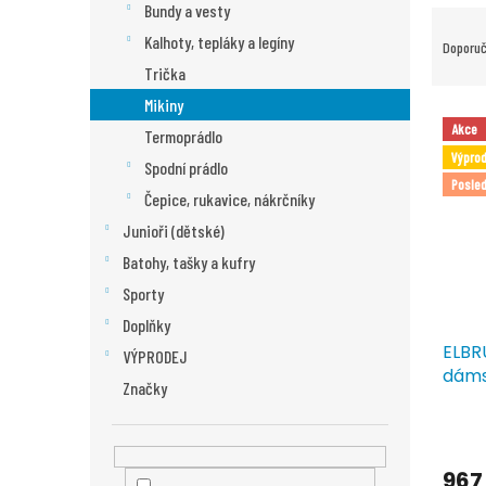
n
Bundy a vesty
Ř
e
a
Kalhoty, tepláky a legíny
Doporu
l
z
Trička
e
Mikiny
n
V
Akce
í
Termoprádlo
ý
Výprod
p
p
Spodní prádlo
r
Posled
i
Čepice, rukavice, nákrčníky
o
s
Junioři (dětské)
d
p
u
r
Batohy, tašky a kufry
k
o
Sporty
t
d
Doplňky
ů
u
ELBR
k
VÝPRODEJ
dáms
t
Značky
ů
967