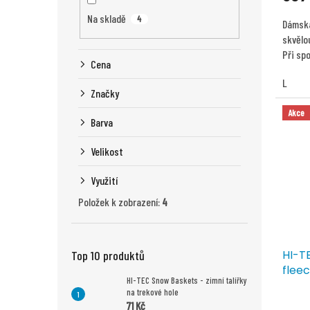
Na skladě
4
Dámská
skvělou
Při spo
Cena
L
Značky
Akce
Barva
Velikost
Využití
Položek k zobrazení:
4
HI-T
Top 10 produktů
flee
HI-TEC Snow Baskets - zimní talířky
na trekové hole
Průmě
71 Kč