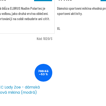
 blůza ELBRUS Nadim Polartec je
Dámská sportovní mikina vhodná pr
 volbou, jako druhá vrstva oblečení.
sportovní aktivity.
rtování ji na sobě nebudete ani cítit.
XL
Kód:
1020/S
799 Kč
–53 %
EC Lady Zoe - dámská
cová mikina (modrá)
rné