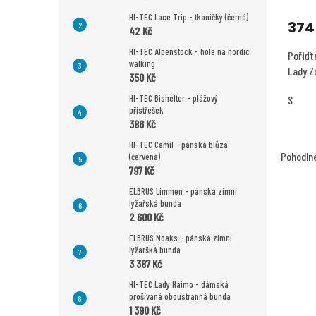
hodnoc
HI-TEC Lace Trip - tkaničky (černé)
produk
374
42 Kč
je
HI-TEC Alpenstock - hole na nordic
5,0
Pořiďt
walking
z
Lady Z
350 Kč
5
HI-TEC Bishelter - plážový
hvězdi
S
přístřešek
386 Kč
HI-TEC Camil - pánská blůza
Pohodlné
(červená)
797 Kč
ELBRUS Limmen - pánská zimní
lyžařská bunda
2 600 Kč
ELBRUS Noaks - pánská zimní
lyžaršká bunda
3 387 Kč
HI-TEC Lady Haimo - dámská
prošívaná oboustranná bunda
1 390 Kč