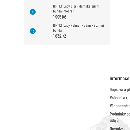
HI-TEC Lady Gigi - dámská zimní
bunda (modrá)
1 995 Kč
HI-TEC Lady Helmer - dámská zimní
bunda
1 632 Kč
Z
á
p
a
t
Informace
í
Doprava a p
Vrácení a r
Všeobecné 
Podmínky oc
údajů
Novinky