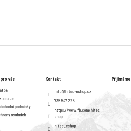
ý
p
i
s
u
 pro vás
Kontakt
Přijímáme
latba
info
@
hitec-eshop.cz
eklamace
735 547 225
obchodní podmínky
https://www.fb.com/hitec
hrany osobních
shop
hitec_eshop