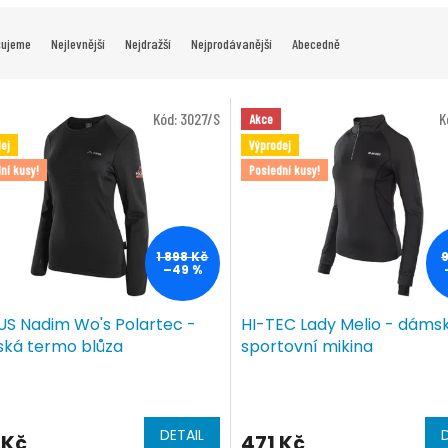
čujeme
Nejlevnější
Nejdražší
Nejprodávanější
Abecedně
Kód:
3027/S
K
Akce
ej
Výprodej
ní kusy!
Poslední kusy!
1 898 Kč
–49 %
US Nadim Wo's Polartec -
HI-TEC Lady Melio - dáms
ká termo blůza
sportovní mikina
DETAIL
 Kč
471 Kč