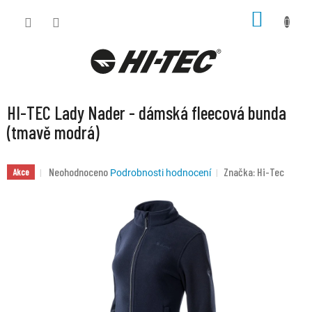
Přejít
NÁKUP
na
KOŠÍK
obsah
HI-TEC Lady Nader - dámská fleecová bunda
(tmavě modrá)
Průměrné
Neohodnoceno
Značka:
Hi-Tec
Akce
Podrobnosti hodnocení
hodnocení
produktu
je
0,0
z
5
hvězdiček.