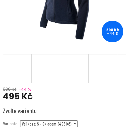
898 Kč
–44 %
898 Kč
–44 %
495 Kč
Měrná
Zvolte variantu
cena:
Varianta