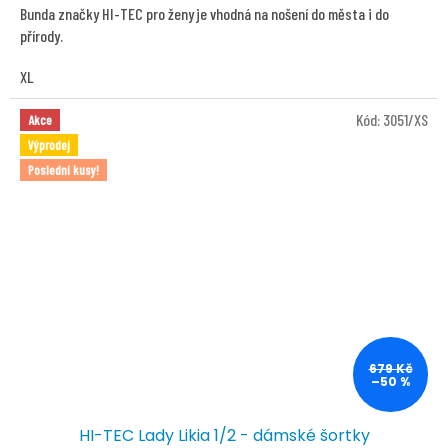
5,0
Bunda značky HI-TEC pro ženy je vhodná na nošení do města i do
z
přírody.
5
hvězdiček.
XL
Kód:
3051/XS
Akce
Výprodej
Poslední kusy!
679 Kč
–50 %
HI-TEC Lady Likia 1/2 - dámské šortky