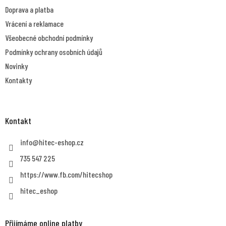
t
Doprava a platba
í
Vrácení a reklamace
Všeobecné obchodní podmínky
Podmínky ochrany osobních údajů
Novinky
Kontakty
Kontakt
info
@
hitec-eshop.cz
735 547 225
https://www.fb.com/hitecshop
hitec_eshop
Přijímáme online platby