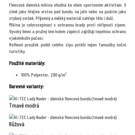
Fleecová dámská mikina vhodná ke všem sportovním aktivitám. V
zimě jako hřejivá vrstva pod bundu, na jaře nebo na podzim jako
stylový svršek. Příjemný a měkký materiál zahřeje tělo i duši.
Mikina je celorozepínací s ochranou brady proti skřípnutí zipem.
Vysoký límec a pružný lem kolem zápěstí zajišťují tepelnou ochranu
v jakémkoliv počasí.
Reflexní proužek podél celého zipu potěší nejen fanoušky noční
turistiky.
Použité materiály:
100% Polyester, 280 g/m²
Barevné varianty:
Tmavě modrá
Růžová