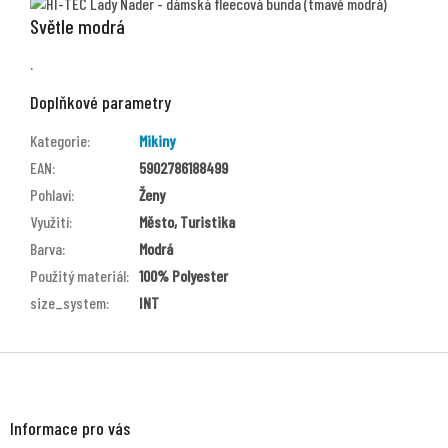
Světle modrá
.
Doplňkové parametry
Kategorie
:
Mikiny
EAN
:
5902786188499
Pohlaví
:
Ženy
Využití
:
Město, Turistika
Barva
:
Modrá
Použitý materiál
:
100% Polyester
size_system
:
INT
Z
á
p
a
Informace pro vás