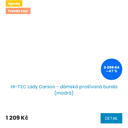
Výprodej
Poslední kusy!
2 299 Kč
–47 %
HI-TEC Lady Carson - dámská prošívaná bunda
(modrá)
Průměrné
hodnocení
1 209 Kč
DETAIL
produktu
je