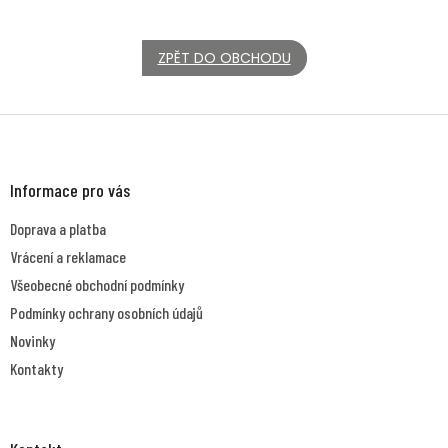
ZPĚT DO OBCHODU
Z
á
p
a
Informace pro vás
t
Doprava a platba
í
Vrácení a reklamace
Všeobecné obchodní podmínky
Podmínky ochrany osobních údajů
Novinky
Kontakty