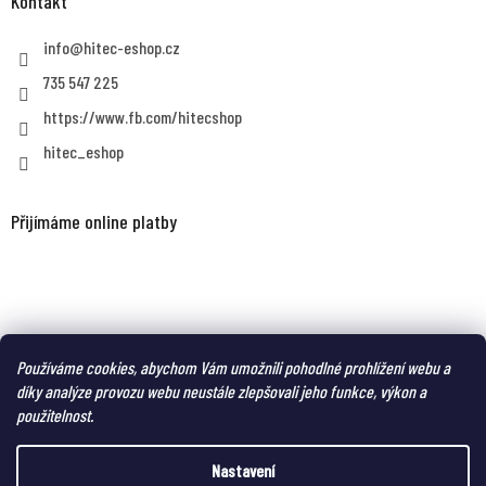
Kontakt
info
@
hitec-eshop.cz
735 547 225
https://www.fb.com/hitecshop
hitec_eshop
Přijímáme online platby
MAGNUM eshop - taktická obuv a oblečení pro náročné
Používáme cookies, abychom Vám umožnili pohodlné prohlížení webu a
díky analýze provozu webu neustále zlepšovali jeho funkce, výkon a
použitelnost.
Nastavení
Vytvořil Shoptet