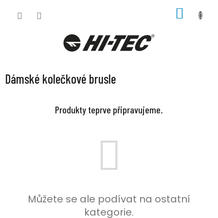
Přejít
NÁKUP
na
KOŠÍK
obsah
Dámské kolečkové brusle
Produkty teprve připravujeme.
Můžete se ale podívat na ostatní
kategorie.