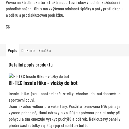
Pevná nízká dámska turistická a sportovní obuv vhodná i každodenní
pohodlné nošení. Obuv má zvýšenou odolnost špičky a paty proti okopu
a oděru a protiskluzovou podrážku.
36
Popis
Diskuze
Značka
Detailní popis produktu
HI-TEC Insole Hike - vložky do bot
Insole Hike jsou anatomické stélky vhodné do outdoorové a
sportovní obuvi.
Jsou skvělou volbou pro vaše túry. Použitá tvarovaná EVA pěna je
vysoce pohodlná, tlumí nárazy a zajišťuje správnou pozici nohy při
pohybu a tím omezuje výskyt puchýřů a oděrek. Neklouzavý panel v
přední částí stélky zajišťuje její stabilitu v botě.