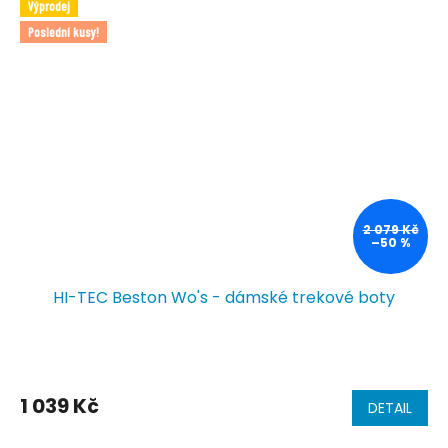
Výprodej
Poslední kusy!
2 079 Kč
–50 %
HI-TEC Beston Wo's - dámské trekové boty
1 039 Kč
DETAIL