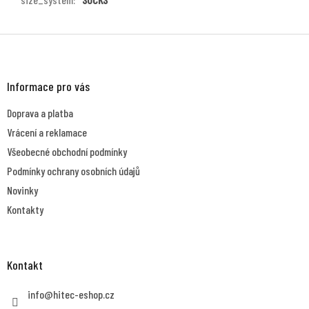
Z
á
p
a
Informace pro vás
t
Doprava a platba
í
Vrácení a reklamace
Všeobecné obchodní podmínky
Podmínky ochrany osobních údajů
Novinky
Kontakty
Kontakt
info
@
hitec-eshop.cz