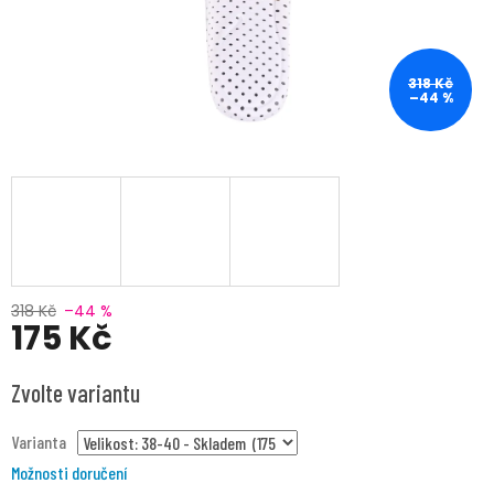
318 Kč
–44 %
318 Kč
–44 %
175 Kč
Měrná
Zvolte variantu
cena:
Varianta
Možnosti doručení