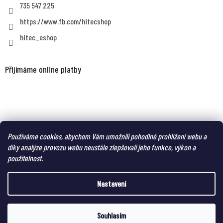
735 547 225
https://www.fb.com/hitecshop
hitec_eshop
Přijímáme online platby
MAGNUM eshop - taktická obuv a oblečení pro náročné
Používáme cookies, abychom Vám umožnili pohodlné prohlížení webu a
díky analýze provozu webu neustále zlepšovali jeho funkce, výkon a
použitelnost.
Nastavení
Vytvořil Shoptet
Copyright 2026
HITEC-eshop
. Všechna práva vyhrazena.
Souhlasím