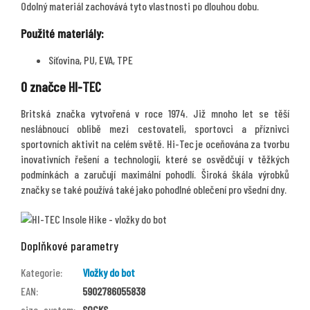
Odolný materiál zachovává tyto vlastnosti po dlouhou dobu.
Použité materiály:
Síťovina, PU, EVA, TPE
O značce HI-TEC
Britská značka vytvořená v roce 1974. Již mnoho let se těší
neslábnoucí oblibě mezi cestovateli, sportovci a příznivci
sportovních aktivit na celém světě. Hi-Tec je oceňována za tvorbu
inovativních řešení a technologií, které se osvědčují v těžkých
podmínkách a zaručují maximální pohodlí. Široká škála výrobků
značky se také používá také jako pohodlné oblečení pro všední dny.
Doplňkové parametry
Kategorie
:
Vložky do bot
EAN
:
5902786055838
size_system
:
SOCKS