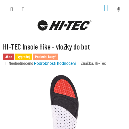
Přejít
NÁKUP
na
KOŠÍK
obsah
HI-TEC Insole Hike - vložky do bot
Akce
Výprodej
Poslední kusy!
Průměrné
Neohodnoceno
Značka:
Hi-Tec
Podrobnosti hodnocení
hodnocení
produktu
je
0,0
z
5
hvězdiček.