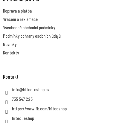
t
Doprava a platba
í
Vrácení a reklamace
Všeobecné obchodní podmínky
Podmínky ochrany osobních údajů
Novinky
Kontakty
Kontakt
info
@
hitec-eshop.cz
735 547 225
https://www.fb.com/hitecshop
hitec_eshop