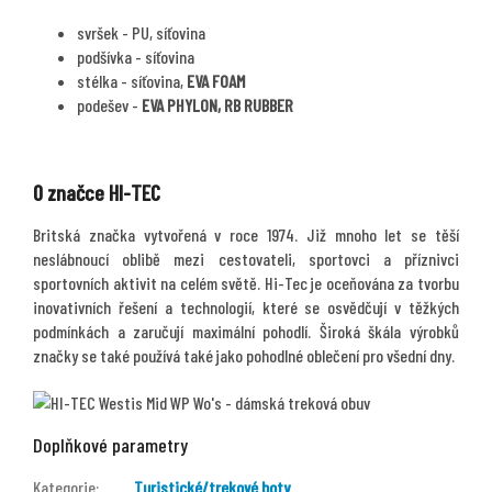
svršek - PU, síťovina
podšívka - síťovina
stélka - síťovina,
EVA FOAM
podešev -
EVA PHYLON, RB RUBBER
O značce HI-TEC
Britská značka vytvořená v roce 1974. Již mnoho let se těší
neslábnoucí oblibě mezi cestovateli, sportovci a příznivci
sportovních aktivit na celém světě. Hi-Tec je oceňována za tvorbu
inovativních řešení a technologií, které se osvědčují v těžkých
podmínkách a zaručují maximální pohodlí. Široká škála výrobků
značky se také používá také jako pohodlné oblečení pro všední dny.
Doplňkové parametry
Kategorie
:
Turistické/trekové boty