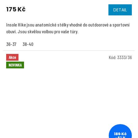
175 Kč
DETAIL
Insole Hike jsou anatomické stélky vhodné do outdoorové a sportovní
obuvi. Jsou skvělou volbou pro vaše túry.
36-37
38-40
Kód:
3333/36
Akce
NOVINKA
189 Kč
–51 %