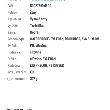
EAN
:
5902786141340
Pohlaví
:
Ženy
Typ obuvi
:
Vysoké boty
Využití
:
Turistika
Barva
:
Modrá
Technologie
:
WATERPROOF, EVA FOAM, RB RUBBER, EVA PHYLON
Svršek
:
PU, síťovina
Podšívka
:
síťovina
Stélka
:
síťovina, EVA FOAM
Podešev
:
EVA PHYLON, RB RUBBER
size_system
:
EU
Hmotnost
:
307 g
?
Z
á
p
a
Informace pro vás