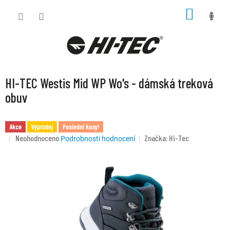
Přejít
NÁKUP
na
KOŠÍK
obsah
HI-TEC Westis Mid WP Wo's - dámská treková
obuv
Akce
Výprodej
Poslední kusy!
Průměrné
Neohodnoceno
Značka:
Hi-Tec
Podrobnosti hodnocení
hodnocení
produktu
je
0,0
z
5
hvězdiček.