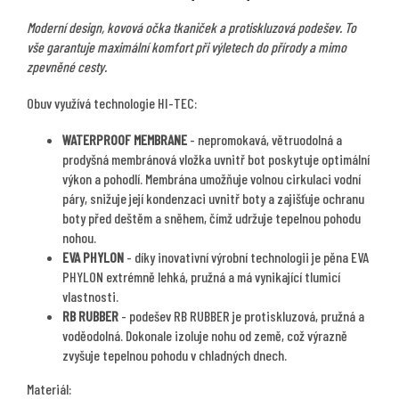
Moderní design, kovová očka tkaniček a protiskluzová podešev. To
vše garantuje maximální komfort při výletech do přírody a mimo
zpevněné cesty.
Obuv využívá technologie HI-TEC:
WATERPROOF MEMBRANE
- nepromokavá, větruodolná a
prodyšná membránová vložka uvnitř bot poskytuje optimální
výkon a pohodlí. Membrána umožňuje volnou cirkulaci vodní
páry, snižuje její kondenzaci uvnitř boty a zajišťuje ochranu
boty před deštěm a sněhem, čímž udržuje tepelnou pohodu
nohou.
EVA PHYLON
- díky inovativní výrobní technologii je pěna EVA
PHYLON extrémně lehká, pružná a má vynikající tlumicí
vlastnosti.
RB RUBBER
- podešev RB RUBBER je protiskluzová, pružná a
voděodolná. Dokonale izoluje nohu od země, což výrazně
zvyšuje tepelnou pohodu v chladných dnech.
Materiál: