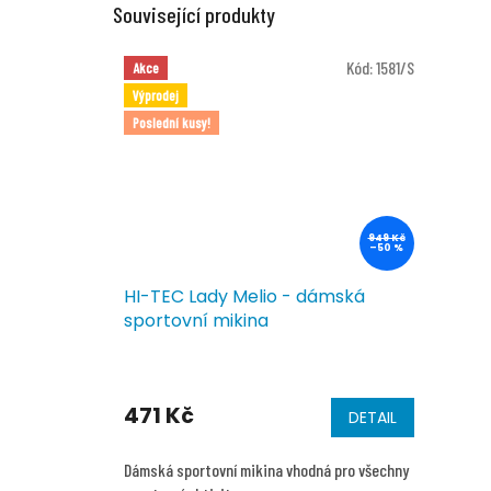
Související produkty
Kód:
1581/S
Akce
Výprodej
Poslední kusy!
949 Kč
–50 %
HI-TEC Lady Melio - dámská
sportovní mikina
471 Kč
DETAIL
Dámská sportovní mikina vhodná pro všechny