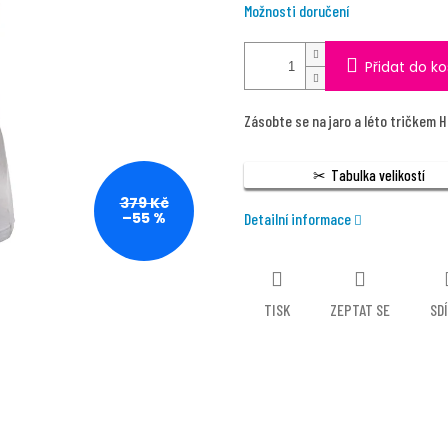
Možnosti doručení
Přidat do ko
Zásobte se na jaro a léto tričkem 
Tabulka velikostí
379 Kč
–55 %
Detailní informace
TISK
ZEPTAT SE
SD