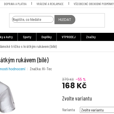
DOPRAVA A PLATBA
VRÁCENÍ A REKLAMACE
VŠEOBECNÉ OBCHODNÍ PODMÍNKY
HLEDAT
ky a kufry
Sporty
Doplňky
VÝPRODEJ
Značky
dámské tričko s krátkým rukávem (bílé)
rátkým rukávem (bílé)
Značka:
Hi-Tec
nosti hodnocení
379 Kč
–55 %
168 Kč
Měrná
Zvolte variantu
cena:
Varianta