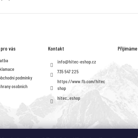
 pro vás
Kontakt
Přijímáme
latba
info
@
hitec-eshop.cz
eklamace
735 547 225
obchodní podmínky
https://www.fb.com/hitec
hrany osobních
shop
hitec_eshop
MAGNUM eshop - taktická obuv a oblečení pro náročné