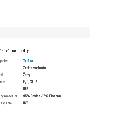
ňkové parametry
gorie
:
Trička
Zvolte variantu
ví
:
Ženy
ost
:
M, L, XL, S
a
:
Bílá
tý materiál
:
95% Bavlna / 5% Elastan
_system
:
INT