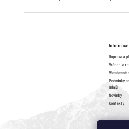
Z
á
p
a
t
Informace
í
Doprava a p
Vrácení a r
Všeobecné 
Podmínky oc
údajů
Novinky
Kontakty