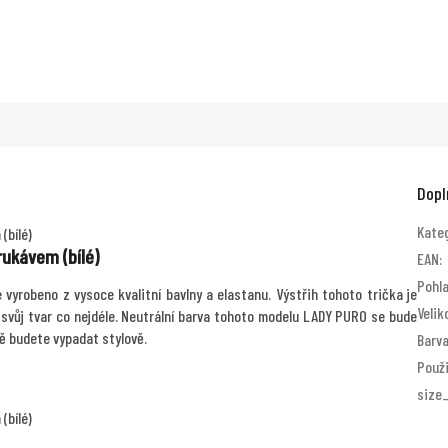
Dopl
Kate
rukávem (bílé)
EAN
:
Pohla
vyrobeno z vysoce kvalitní bavlny a elastanu. Výstřih tohoto trička je
Velik
y svůj tvar co nejdéle. Neutrální barva tohoto modelu LADY PURO se bude
ě budete vypadat stylově.
Barv
Použi
size