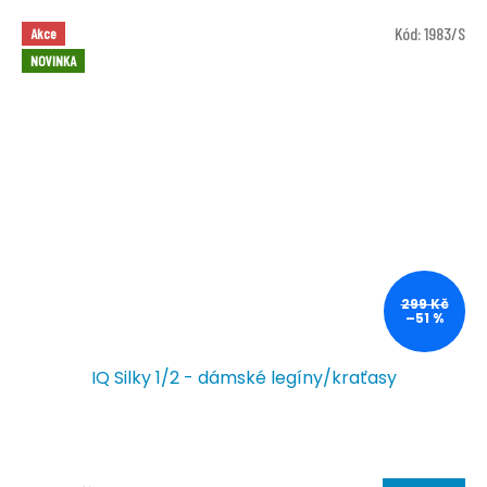
Kód:
1983/S
Akce
NOVINKA
299 Kč
–51 %
IQ Silky 1/2 - dámské legíny/kraťasy