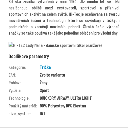
Britská značka vytvořená v roce 1974. Již mnoho let se těší
neslábnoucí oblibě mezi cestovateli, sportovci a příznivci
sportovních aktivit na celém světě. Hi-Tec je oceňována za tvorbu
inovativních řešení a technologií, které se osvědčují v těžkých
podmínkách a zaručují maximální pohodlí. Široká škála výrobků
značky se také používá také jako pohodlné oblečení pro všední dny.
Doplňkové parametry
Kategorie
:
Trička
EAN
:
Zvolte variantu
Pohlaví
:
Ženy
Využití
:
Sport
Technologie
:
QUICKDRY, AIRWAY, ULTRA LIGHT
Použitý materiál
:
90% Polyester, 10% Elastan
size_system
:
INT