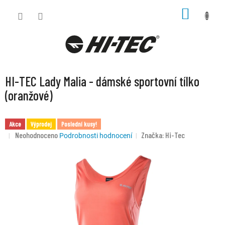
Přejít
NÁKUP
na
KOŠÍK
obsah
HI-TEC Lady Malia - dámské sportovní tílko
(oranžové)
Akce
Výprodej
Poslední kusy!
Průměrné
Neohodnoceno
Značka:
Hi-Tec
Podrobnosti hodnocení
hodnocení
produktu
je
0,0
z
5
hvězdiček.