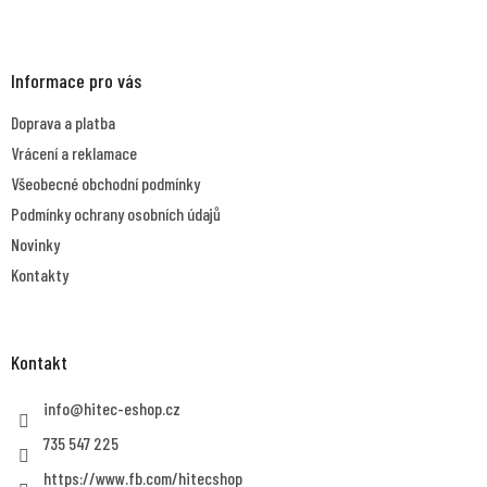
Z
á
p
a
Informace pro vás
t
Doprava a platba
í
Vrácení a reklamace
Všeobecné obchodní podmínky
Podmínky ochrany osobních údajů
Novinky
Kontakty
Kontakt
info
@
hitec-eshop.cz
735 547 225
https://www.fb.com/hitecshop