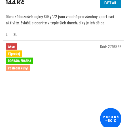
144 Kč
DETAIL
Dámské bezešvé legíny Silky 1/2 jsou vhodné pro všechny sportovní
aktivity. Zvlášť je oceníte v teplejších dnech, díky jejich délce.
L
XL
Kód:
2796/36
Akce
Výprodej
DOPRAVA ZDARMA
Poslední kusy!
2 660 Kč
–50 %