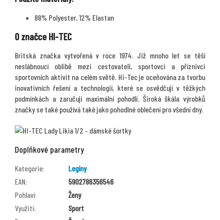
88% Polyester, 12% Elastan
O značce HI-TEC
Britská značka vytvořená v roce 1974. Již mnoho let se těší
neslábnoucí oblibě mezi cestovateli, sportovci a příznivci
sportovních aktivit na celém světě. Hi-Tec je oceňována za tvorbu
inovativních řešení a technologií, které se osvědčují v těžkých
podmínkách a zaručují maximální pohodlí. Široká škála výrobků
značky se také používá také jako pohodlné oblečení pro všední dny.
Doplňkové parametry
Kategorie
:
Legíny
EAN
:
5902786356546
Pohlaví
:
Ženy
Využití
:
Sport