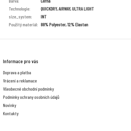
Barva
:
Černá
Technologie
:
QUICKDRY, AIRWAY, ULTRA LIGHT
size_system
:
INT
Použitý materiál
:
88% Polyester, 12% Elastan
Z
á
p
a
Informace pro vás
t
Doprava a platba
í
Vrácení a reklamace
Všeobecné obchodní podmínky
Podmínky ochrany osobních údajů
Novinky
Kontakty