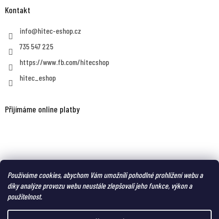
Kontakt
info
@
hitec-eshop.cz
735 547 225
https://www.fb.com/hitecshop
hitec_eshop
Přijímáme online platby
MAGNUM eshop - taktická obuv a oblečení pro náročné
Používáme cookies, abychom Vám umožnili pohodlné prohlížení webu a
díky analýze provozu webu neustále zlepšovali jeho funkce, výkon a
použitelnost.