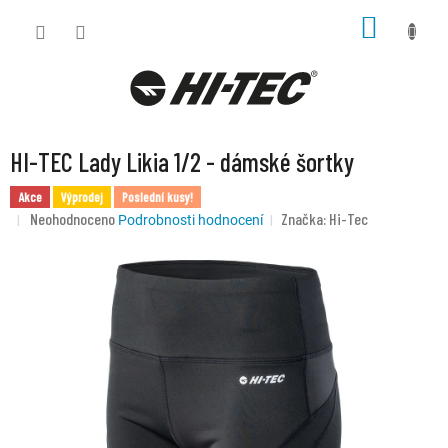
Přejít
NÁKUP
na
KOŠÍK
obsah
HI-TEC Lady Likia 1/2 - dámské šortky
Akce
Výprodej
Poslední kusy!
Průměrné
Neohodnoceno
Značka:
Hi-Tec
Podrobnosti hodnocení
hodnocení
produktu
je
0,0
z
5
hvězdiček.