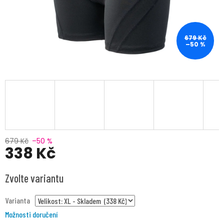
679 Kč
–50 %
679 Kč
–50 %
338 Kč
Měrná
Zvolte variantu
cena:
Varianta
Možnosti doručení