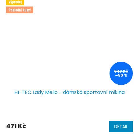
Výprodej
Poslední kusy!
949 Kč
–50 %
HI-TEC Lady Melio - dámská sportovní mikina
471 Kč
DETAIL