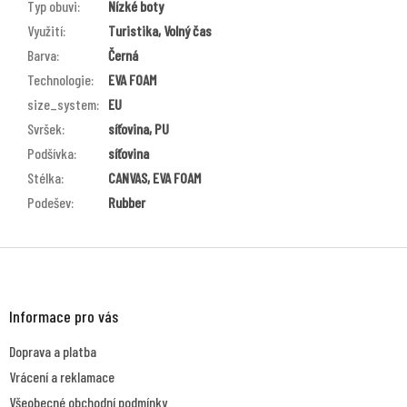
Typ obuvi
:
Nízké boty
Využití
:
Turistika, Volný čas
Barva
:
Černá
Technologie
:
EVA FOAM
size_system
:
EU
Svršek
:
síťovina, PU
Podšívka
:
síťovina
Stélka
:
CANVAS, EVA FOAM
Podešev
:
Rubber
Z
á
p
a
Informace pro vás
t
Doprava a platba
í
Vrácení a reklamace
Všeobecné obchodní podmínky