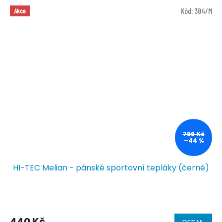
Kód:
384/M
Akce
799 Kč
–44 %
HI-TEC Melian - pánské sportovní tepláky (černé)
440 Kč