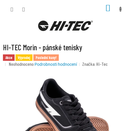
Přejít
NÁKUP
na
KOŠÍK
obsah
HI-TEC Morin - pánské tenisky
Akce
Výprodej
Poslední kusy!
Průměrné
Neohodnoceno
Značka:
Hi-Tec
Podrobnosti hodnocení
hodnocení
produktu
je
0,0
z
5
hvězdiček.