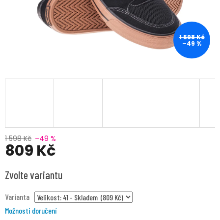
1 598 Kč
–49 %
1 598 Kč
–49 %
809 Kč
Měrná
Zvolte variantu
cena:
Varianta
Možnosti doručení