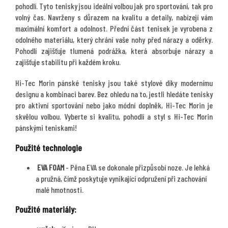
pohodlí. Tyto tenisky jsou ideální volbou jak pro sportování, tak pro
volný čas. Navrženy s důrazem na kvalitu a detaily, nabízejí vám
maximální komfort a odolnost. Přední část tenisek je vyrobena z
odolného materiálu, který chrání vaše nohy před nárazy a oděrky.
Pohodlí zajišťuje tlumená podrážka, která absorbuje nárazy a
zajišťuje stabilitu při každém kroku.
Hi-Tec Morin pánské tenisky jsou také stylové díky modernímu
designu a kombinaci barev. Bez ohledu na to, jestli hledáte tenisky
pro aktivní sportování nebo jako módní doplněk, Hi-Tec Morin je
skvělou volbou. Vyberte si kvalitu, pohodlí a styl s Hi-Tec Morin
pánskými teniskami!
Použité technologie
EVA FOAM
- Pěna EVA se dokonale přizpůsobí noze. Je lehká
a pružná, čímž poskytuje vynikající odpružení při zachování
malé hmotnosti.
Použité materiály: