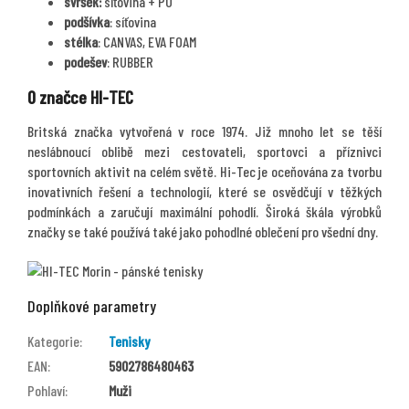
svršek:
síťovina + PU
podšívka
: síťovina
stélka
: CANVAS, EVA FOAM
podešev
: RUBBER
O značce HI-TEC
Britská značka vytvořená v roce 1974. Již mnoho let se těší
neslábnoucí oblibě mezi cestovateli, sportovci a příznivci
sportovních aktivit na celém světě. Hi-Tec je oceňována za tvorbu
inovativních řešení a technologií, které se osvědčují v těžkých
podmínkách a zaručují maximální pohodlí. Široká škála výrobků
značky se také používá také jako pohodlné oblečení pro všední dny.
Doplňkové parametry
Kategorie
:
Tenisky
EAN
:
5902786480463
Pohlaví
:
Muži