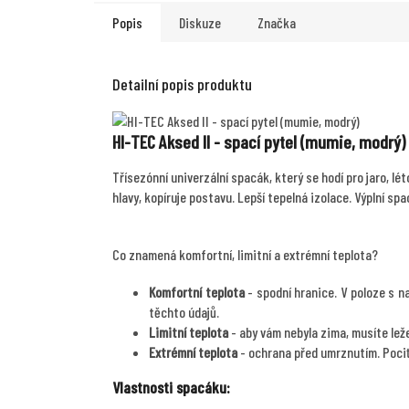
Popis
Diskuze
Značka
Detailní popis produktu
HI-TEC Aksed II - spací pytel (mumie, modrý)
Třísezónní univerzální spacák, který se hodí pro jaro, lé
hlavy, kopíruje postavu. Lepší tepelná izolace. Výplní s
Co znamená komfortní, limitní a extrémní teplota?
Komfortní teplota
- spodní hranice. V poloze s n
těchto údajů.
Limitní teplota
- aby vám nebyla zima, musíte le
Extrémní teplota
- ochrana před umrznutím. Pociťu
Vlastnosti spacáku: