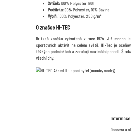
Svršek:
100% Polyester 190T
Podšívka:
90% Polyester, 10% Bavlna
Výplň:
100% Polyester, 250 g/m²
O značce HI-TEC
Britská značka vytvořená v roce 1974. Již mnoho let
sportovních aktivit na celém světě. Hi-Tec je oceňov
těžkých podmínkách a zaručují maximální pohodlí. Širok
všední dny.
Z
á
p
a
t
Informace
í
Doprava a p