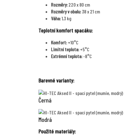
Rozměry:
220 x 80 cm
Rozměry v obalu:
38 x 21 cm
Váha:
1,3 kg
Teplotní komfort spacáku:
Komfort:
+10°C
Limitní teplota:
+5°C
Extrémní teplota:
-8°C
Barevné varianty:
Černá
Modrá
Použité materiály: