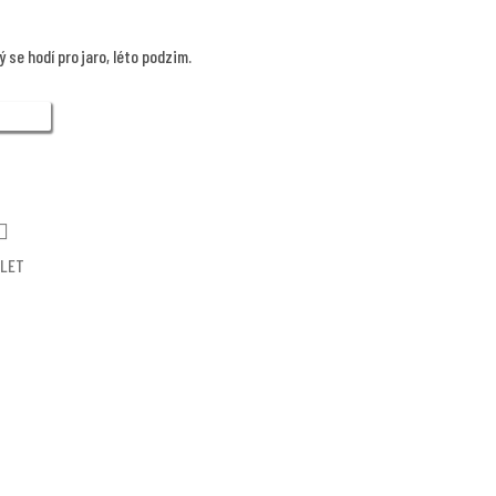
 se hodí pro jaro, léto podzim.
ÍLET