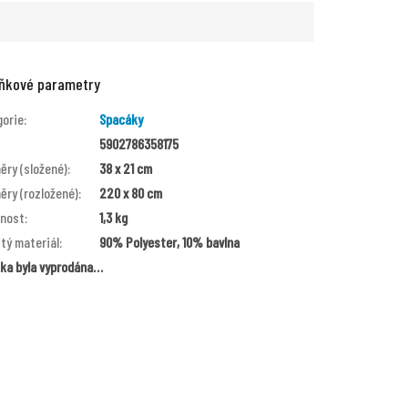
ňkové parametry
gorie
:
Spacáky
5902786358175
ry (složené)
:
38 x 21 cm
ry (rozložené)
:
220 x 80 cm
nost
:
1,3 kg
tý materiál
:
90% Polyester, 10% bavlna
žka byla vyprodána…