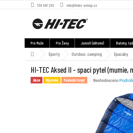
Přejít
735 547 225
info@hitec-eshop.cz
na
obsah
Pro Muže
Pro Ženy
Junioři (dětské)
Batohy, taš
Sporty
Outdoor, camping
Spacáky
Domů
HI-TEC Aksed II - spací pytel (mumie, 
Průměrné
Neohodnoceno
Akce
Výprodej
Poslední kusy!
Podrob
hodnocení
produktu
je
0,0
z
5
hvězdiček.