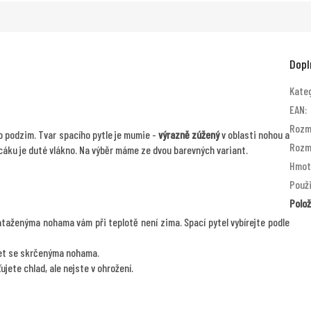
Dopl
Kate
EAN
:
Rozmě
to podzim. Tvar spacího pytle je mumie -
výrazně zúžený
v oblasti nohou a
Rozmě
pacáku je duté vlákno. Na výběr máme ze dvou barevných variant.
Hmot
Použi
Polo
ataženýma nohama vám při teplotě není zima. Spací pytel vybírejte podle
žet se skrčenýma nohama.
jete chlad, ale nejste v ohrožení.