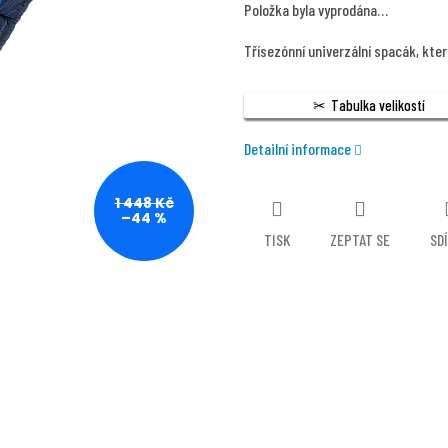
Položka byla vyprodána…
Třísezónní univerzální spacák, který
Tabulka velikostí
Detailní informace
1 448 Kč
–44 %
TISK
ZEPTAT SE
SD