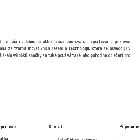
 se těší neslábnoucí oblibě mezi cestovateli, sportovci a příznivci
ána za tvorbu inovativních řešení a technologií, které se osvědčují v
á škála výrobků značky se také používá také jako pohodlné oblečení pro
 pro vás
Kontakt
Přijímáme
latba
info
@
hitec-eshop.cz