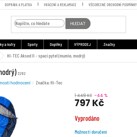
DOPRAVA A PLATBA
VRÁCENÍ A REKLAMACE
VŠEOBECNÉ OBCHODNÍ PODMÍNKY
HLEDAT
ky a kufry
Sporty
Doplňky
VÝPRODEJ
Značky
HI-TEC Aksed II - spací pytel (mumie, modrý)
modrý)
3282
Značka:
Hi-Tec
nosti hodnocení
1 448 Kč
–44 %
797 Kč
Měrná
Vyprodáno
cena:
Možnosti doručení