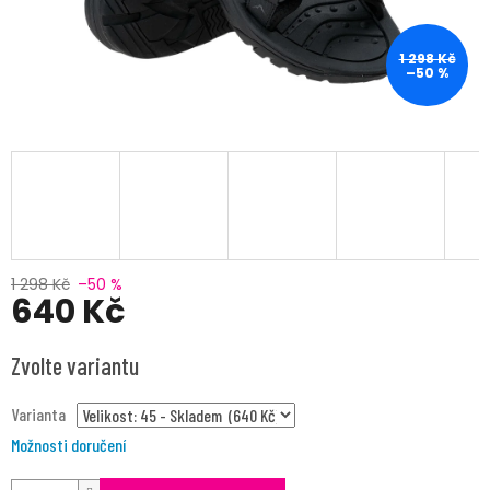
1 298 Kč
–50 %
1 298 Kč
–50 %
640 Kč
Měrná
Zvolte variantu
cena:
Varianta
Možnosti doručení