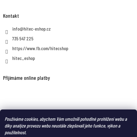
Kontakt
info
@
hitec-eshop.cz
735 547 225
https://www.fb.com/hitecshop
hitec_eshop
Přijímáme online platby
MAGNUM eshop - taktická obuv a oblečení pro náročné
Používáme cookies, abychom Vám umožnili pohodlné prohlížení webu a
díky analýze provozu webu neustále zlepšovali jeho funkce, výkon a
použitelnost.