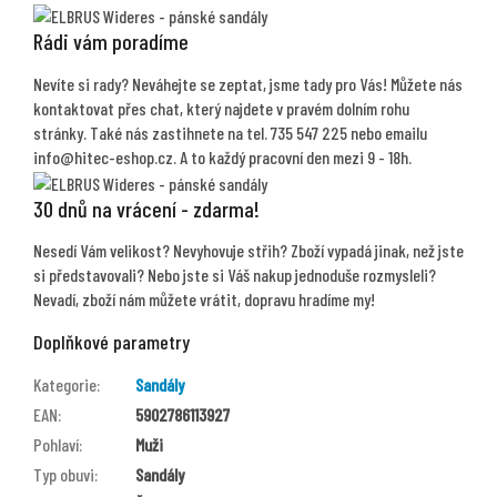
Rádi vám poradíme
Nevíte si rady? Neváhejte se zeptat, jsme tady pro Vás! Můžete nás
kontaktovat přes chat, který najdete v pravém dolním rohu
stránky. Také nás zastihnete na tel. 735 547 225 nebo emailu
info@hitec-eshop.cz. A to každý pracovní den mezi 9 - 18h.
30 dnů na vrácení - zdarma!
Nesedí Vám velikost? Nevyhovuje střih? Zboží vypadá jinak, než jste
si představovali? Nebo jste si Váš nakup jednoduše rozmysleli?
Nevadí, zboží nám můžete vrátit, dopravu hradíme my!
Doplňkové parametry
Kategorie
:
Sandály
EAN
:
5902786113927
Pohlaví
:
Muži
Typ obuvi
:
Sandály