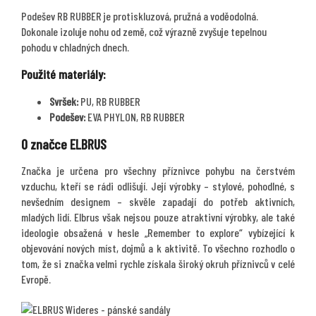
Podešev RB RUBBER je protiskluzová, pružná a voděodolná.
Dokonale izoluje nohu od země, což výrazně zvyšuje tepelnou
pohodu v chladných dnech.
Použité materiály:
Svršek:
PU, RB RUBBER
Podešev:
EVA PHYLON, RB RUBBER
O značce ELBRUS
Značka je určena pro všechny příznivce pohybu na čerstvém
vzduchu, kteří se rádi odlišují. Její výrobky – stylové, pohodlné, s
nevšedním designem – skvěle zapadají do potřeb aktivních,
mladých lidí. Elbrus však nejsou pouze atraktivní výrobky, ale také
ideologie obsažená v hesle „Remember to explore“ vybízející k
objevování nových míst, dojmů a k aktivitě. To všechno rozhodlo o
tom, že si značka velmi rychle získala široký okruh příznivců v celé
Evropě.