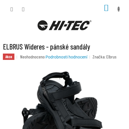
Přejít
NÁKUP
na
KOŠÍK
obsah
ELBRUS Wideres - pánské sandály
Průměrné
Neohodnoceno
Značka:
Elbrus
Akce
Podrobnosti hodnocení
hodnocení
produktu
je
0,0
z
5
hvězdiček.