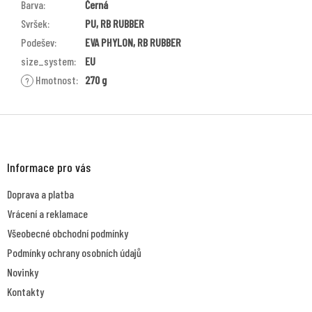
Barva
:
Černá
Svršek
:
PU, RB RUBBER
Podešev
:
EVA PHYLON, RB RUBBER
size_system
:
EU
Hmotnost
:
270 g
?
Z
á
p
a
Informace pro vás
t
Doprava a platba
í
Vrácení a reklamace
Všeobecné obchodní podmínky
Podmínky ochrany osobních údajů
Novinky
Kontakty