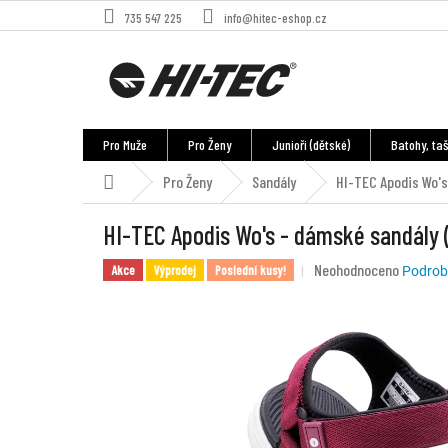
Přejít
735 547 225
info@hitec-eshop.cz
na
obsah
Pro Muže
Pro Ženy
Junioři (dětské)
Batohy, taš
Pro Ženy
Sandály
HI-TEC Apodis Wo's
Domů
HI-TEC Apodis Wo's - dámské sandály 
Průměrné
Neohodnoceno
Akce
Výprodej
Poslední kusy!
Podrob
hodnocení
produktu
je
0,0
z
5
hvězdiček.