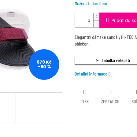
Možnosti doručení
Přidat do ko
Elegantní dámské sandály HI-TEC Ap
oblečení.
Tabulka velikostí
679 Kč
–50 %
Detailní informace
TISK
ZEPTAT SE
SD