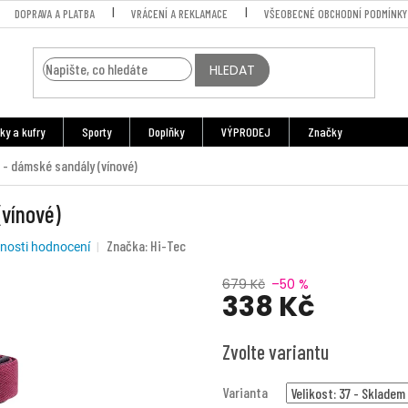
DOPRAVA A PLATBA
VRÁCENÍ A REKLAMACE
VŠEOBECNÉ OBCHODNÍ PODMÍNKY
HLEDAT
ky a kufry
Sporty
Doplňky
VÝPRODEJ
Značky
 - dámské sandály (vínové)
(vínové)
Značka:
Hi-Tec
nosti hodnocení
679 Kč
–50 %
338 Kč
Měrná
Zvolte variantu
cena:
Varianta