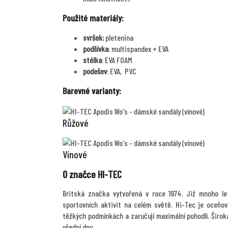
Použité materiály:
svršek:
pletenina
podšívka
: multispandex + EVA
stélka
: EVA FOAM
podešev
: EVA, PVC
Barevné varianty:
Růžové
Vínové
O značce HI-TEC
Britská značka vytvořená v roce 1974. Již mnoho let
sportovních aktivit na celém světě. Hi-Tec je oceňov
těžkých podmínkách a zaručují maximální pohodlí. Širok
všední dny.