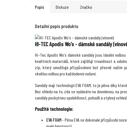
Popis
Diskuze
Značka
Detailní popis produktu
HI-TEC Apodis Wo's - dámské sandály (vínov
Hi-Tec Apodis Wo's dámské sandály jsou ideální volbou 
kvalitních materiálů, které zajišťují trvanlivost a odo
zip, který umožňuje přizpůsobení bot přesně vašim po
skvělou volbou pro každodenní nošení.
Sandály mají technologií EVA FOAM, to je pěna díky kter
Bez ohledu na to, zda se vydáváte na dovolenou, na pr
sandály poskytnou spolehlivost, pohodlí a stylový vzhled
Použité technologie:
EVA FOAM
- Pěna EVA se dokonale přizpůsobí noze.
malé hmotnosti.