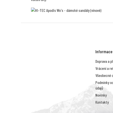
Z
á
p
a
t
Informace
í
Doprava a p
Vrácení a r
Všeobecné 
Podmínky oc
údajů
Novinky
Kontakty