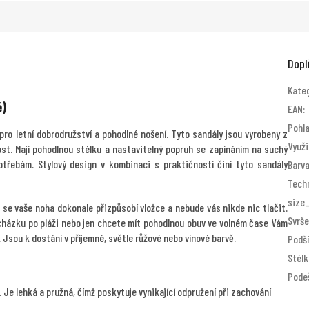
Dopl
Kate
é)
EAN
:
Pohla
pro letní dobrodružství a pohodlné nošení. Tyto sandály jsou vyrobeny z
Využi
lnost. Mají pohodlnou stélku a nastavitelný popruh se zapínáním na suchý
třebám. Stylový design v kombinaci s praktičností činí tyto sandály
Barv
Tech
size
é se vaše noha dokonale přizpůsobí vložce a nebude vás nikde nic tlačit.
Svrš
ocházku po pláži nebo jen chcete mít pohodlnou obuv ve volném čase Vám
. Jsou k dostání v příjemné, světle růžové nebo vínové barvě.
Podš
Stélk
Pode
 Je lehká a pružná, čímž poskytuje vynikající odpružení při zachování