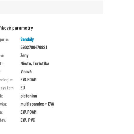
ňkové parametry
gorie
:
Sandály
5902786470921
ví
:
Ženy
tí
:
Město, Turistika
a
:
Vínová
nologie
:
EVA FOAM
_system
:
EU
ek
:
pletenina
ívka
:
multispandex + EVA
a
:
EVA FOAM
šev
:
EVA, PVC