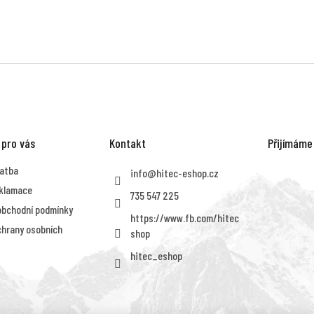
 pro vás
Kontakt
Přijímáme
latba
info
@
hitec-eshop.cz
eklamace
735 547 225
obchodní podmínky
https://www.fb.com/hitec
hrany osobních
shop
hitec_eshop