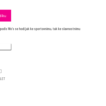
šíku
odis Wo's se hodí jak ke sportovnímu, tak ke slavnostnímu
ÍLET