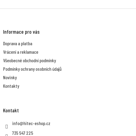
Z
á
p
a
Informace pro vás
t
Doprava a platba
í
Vrácení a reklamace
Všeobecné obchodní podmínky
Podmínky ochrany osobních údajů
Novinky
Kontakty
Kontakt
info
@
hitec-eshop.cz
735 547 225