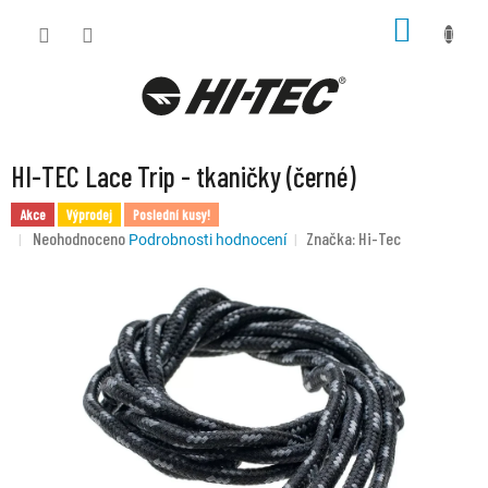
Přejít
NÁKUP
na
KOŠÍK
obsah
HI-TEC Lace Trip - tkaničky (černé)
Akce
Výprodej
Poslední kusy!
Průměrné
Neohodnoceno
Značka:
Hi-Tec
Podrobnosti hodnocení
hodnocení
produktu
je
0,0
z
5
hvězdiček.