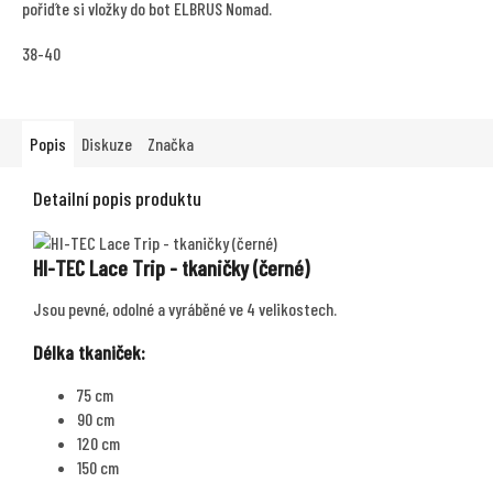
pořiďte si vložky do bot ELBRUS Nomad.
38-40
Popis
Diskuze
Značka
Detailní popis produktu
HI-TEC Lace Trip - tkaničky (černé)
Jsou pevné, odolné a vyráběné ve 4 velikostech.
Délka tkaniček:
75 cm
90 cm
120 cm
150 cm