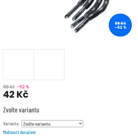
88 Kč
–52 %
88 Kč
–52 %
42 Kč
Měrná
Zvolte variantu
cena:
Varianta
Možnosti doručení