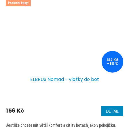
Poslední kusy!
312 Kč
–50 %
ELBRUS Nomad - vložky do bot
156 Kč
DETAIL
Jestliže chcete mít větší komfort a cítitv botách jako v pokojíčku,