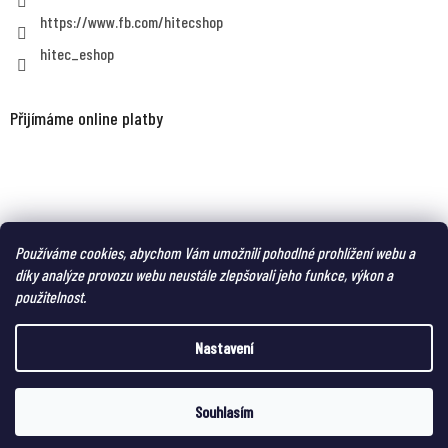
https://www.fb.com/hitecshop
hitec_eshop
Přijímáme online platby
MAGNUM eshop - taktická obuv a oblečení pro náročné
Používáme cookies, abychom Vám umožnili pohodlné prohlížení webu a
díky analýze provozu webu neustále zlepšovali jeho funkce, výkon a
použitelnost.
Nastavení
Vytvořil Shoptet
Copyright 2026
HITEC-eshop
. Všechna práva vyhrazena.
Souhlasím