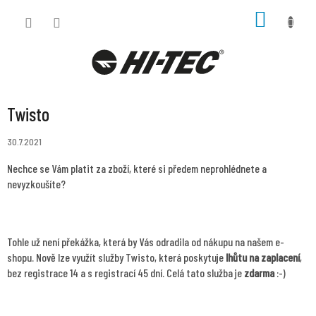
Přejít
NÁKUP
na
KOŠÍK
obsah
Twisto
30.7.2021
Nechce se Vám platit za zboží, které si předem neprohlédnete a
nevyzkoušíte?
Tohle už není překážka, která by Vás odradila od nákupu na našem e-
shopu. Nově lze využít služby Twisto, která poskytuje
lhůtu na zaplacení
,
bez registrace 14 a s registrací 45 dní. Celá tato služba je
zdarma
:-)