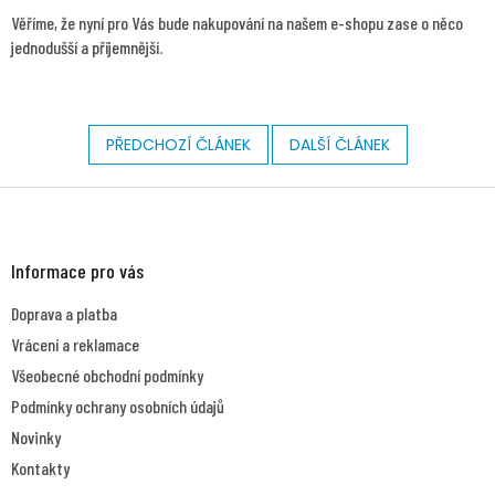
Věříme, že nyní pro Vás bude nakupování na našem e-shopu zase o něco
jednodušší a příjemnější.
PŘEDCHOZÍ ČLÁNEK
DALŠÍ ČLÁNEK
Z
á
p
a
Informace pro vás
t
Doprava a platba
í
Vrácení a reklamace
Všeobecné obchodní podmínky
Podmínky ochrany osobních údajů
Novinky
Kontakty