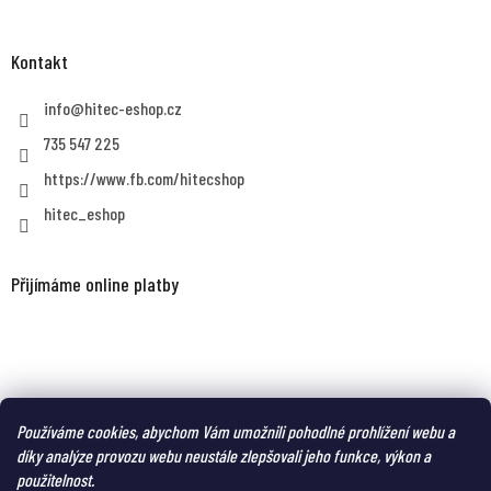
Kontakt
info
@
hitec-eshop.cz
735 547 225
https://www.fb.com/hitecshop
hitec_eshop
Přijímáme online platby
MAGNUM eshop - taktická obuv a oblečení pro náročné
Používáme cookies, abychom Vám umožnili pohodlné prohlížení webu a
díky analýze provozu webu neustále zlepšovali jeho funkce, výkon a
použitelnost.