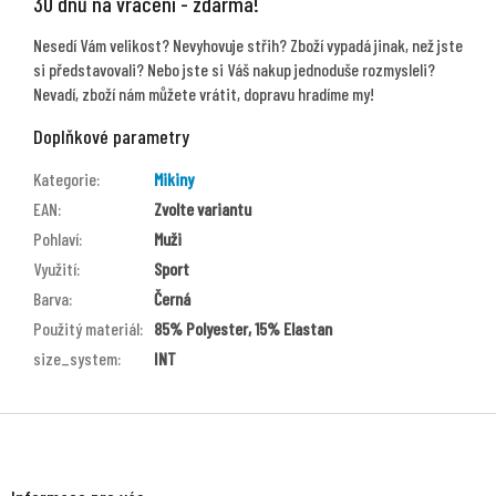
30 dnů na vrácení - zdarma!
Nesedí Vám velikost? Nevyhovuje střih? Zboží vypadá jinak, než jste
si představovali? Nebo jste si Váš nakup jednoduše rozmysleli?
Nevadí, zboží nám můžete vrátit, dopravu hradíme my!
Doplňkové parametry
Kategorie
:
Mikiny
EAN
:
Zvolte variantu
Pohlaví
:
Muži
Využití
:
Sport
Barva
:
Černá
Použitý materiál
:
85% Polyester, 15% Elastan
size_system
:
INT
Z
á
p