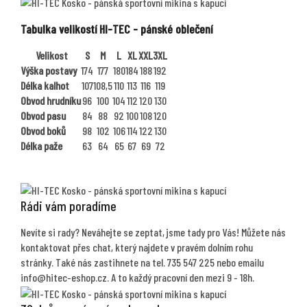
Tabulka velikostí HI-TEC - pánské oblečení
Velikost
S
M
L
XL
XXL
3XL
Výška postavy
174
177
180
184
188
192
Délka kalhot
107
108,5
110
113
116
119
Obvod hrudníku
96
100
104
112
120
130
Obvod pasu
84
88
92
100
108
120
Obvod boků
98
102
106
114
122
130
Délka paže
63
64
65
67
69
72
Rádi vám poradíme
Nevíte si rady? Neváhejte se zeptat, jsme tady pro Vás! Můžete nás
kontaktovat přes chat, který najdete v pravém dolním rohu
stránky. Také nás zastihnete na tel. 735 547 225 nebo emailu
info@hitec-eshop.cz. A to každý pracovní den mezi 9 - 18h.