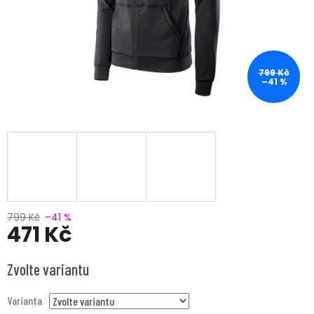
799 Kč
–41 %
799 Kč
–41 %
471 Kč
Měrná
Zvolte variantu
cena:
Varianta