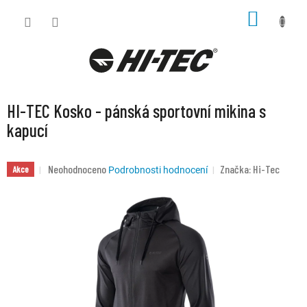
Přejít
NÁKUP
na
KOŠÍK
obsah
HI-TEC Kosko - pánská sportovní mikina s
kapucí
Průměrné
Neohodnoceno
Značka:
Hi-Tec
Akce
Podrobnosti hodnocení
hodnocení
produktu
je
0,0
z
5
hvězdiček.