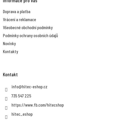
a
Informace pro vás
t
Doprava a platba
í
Vrácení a reklamace
Všeobecné obchodní podmínky
Podmínky ochrany osobních údajů
Novinky
Kontakty
Kontakt
info
@
hitec-eshop.cz
735 547 225
https://www.fb.com/hitecshop
hitec_eshop