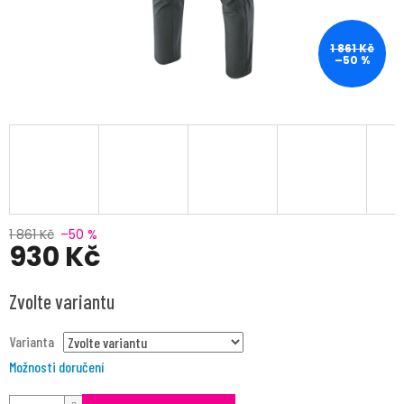
1 861 Kč
–50 %
1 861 Kč
–50 %
930 Kč
Měrná
Zvolte variantu
cena:
Varianta
Možnosti doručení