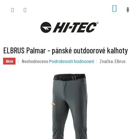
Přejít
NÁKUP
na
KOŠÍK
obsah
ELBRUS Palmar - pánské outdoorové kalhoty
Průměrné
Neohodnoceno
Značka:
Elbrus
Akce
Podrobnosti hodnocení
hodnocení
produktu
je
0,0
z
5
hvězdiček.