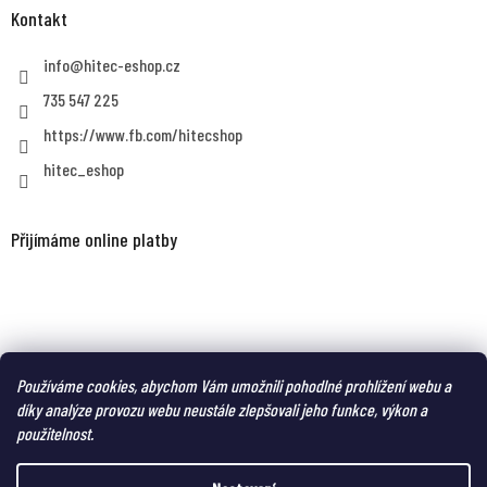
Kontakt
info
@
hitec-eshop.cz
735 547 225
https://www.fb.com/hitecshop
hitec_eshop
Přijímáme online platby
MAGNUM eshop - taktická obuv a oblečení pro náročné
Používáme cookies, abychom Vám umožnili pohodlné prohlížení webu a
díky analýze provozu webu neustále zlepšovali jeho funkce, výkon a
použitelnost.