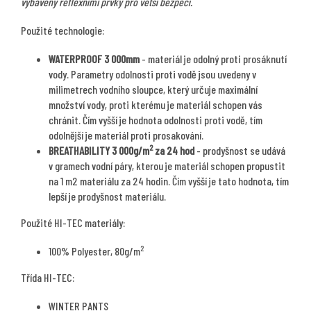
vybaveny reflexními prvky pro větší bezpečí.
Použité technologie:
WATERPROOF 3 000mm
- materiál je odolný proti prosáknutí
vody. Parametry odolnosti proti vodě jsou uvedeny v
milimetrech vodního sloupce, který určuje maximální
množství vody, proti kterému je materiál schopen vás
chránit. Čím vyšší je hodnota odolnosti proti vodě, tím
odolnější je materiál proti prosakování.
2
BREATHABILITY 3 000g/m
za 24 hod
- prodyšnost se udává
v gramech vodní páry, kterou je materiál schopen propustit
na 1 m2 materiálu za 24 hodin. Čím vyšší je tato hodnota, tím
lepší je prodyšnost materiálu.
Použité HI-TEC materiály:
2
100% Polyester, 80g/m
Třída HI-TEC:
WINTER PANTS