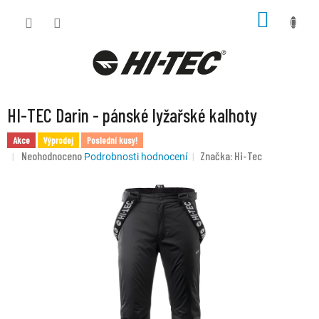
Přejít
NÁKUP
na
KOŠÍK
obsah
HI-TEC Darin - pánské lyžařské kalhoty
Akce
Výprodej
Poslední kusy!
Průměrné
Neohodnoceno
Značka:
Hi-Tec
Podrobnosti hodnocení
hodnocení
produktu
je
0,0
z
5
hvězdiček.