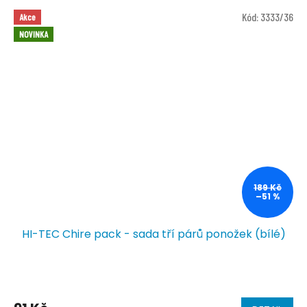
Kód:
3333/36
Akce
NOVINKA
189 Kč
–51 %
HI-TEC Chire pack - sada tří párů ponožek (bílé)