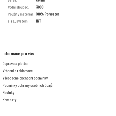
Vodní sloupec
:
3000
Použitý materiál
:
100% Polyester
size_system
:
INT
Z
á
p
a
Informace pro vás
t
Doprava a platba
í
Vrácení a reklamace
Všeobecné obchodní podmínky
Podmínky ochrany osobních údajů
Novinky
Kontakty