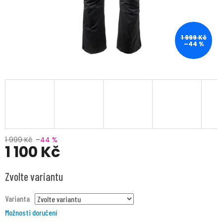
1 999 Kč
–44 %
1 999 Kč
–44 %
1 100 Kč
Měrná
Zvolte variantu
cena:
Varianta
Možnosti doručení