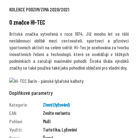
KOLEKCE PODZIM/ZIMA 2020/2021
O značce HI-TEC
Britská značka vytvořená v roce 1974. Již mnoho let se těší
neslábnoucí oblibě mezi cestovateli, sportovci a příznivci
sportovních aktivit na celém světě. Hi-Tec je oceňována za tvorbu
inovativních řešení a technologií, které se osvědčují v těžkých
podmínkách a zaručují maximální pohodlí. Široká škála výrobků
značky se také používá také jako pohodlné oblečení pro všední dny.
Doplňkové parametry
Kategorie
:
Zimní (lyžování)
EAN
:
Zvolte variantu
Pohlaví
:
Muži
Využití
:
Turistika, Lyžování
Barva
:
Černá