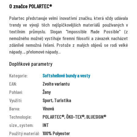
O značce POLARTEC®
Polartec představuje velmi inovativní značku, která vždy udávala
trendy ve vývoji těch nejšpičkovějších materiálů používaných v
textilním průmyslu. Slogan "Impossible Made Possible" (z
nemožného možné) vystihuje firemní filosofii a závazek nacházet
zdánlivě nemožná řešení. Protože z malých objevů se rodí velké
nápady..., přelomové nápady...
Doplňkové parametry
Kategorie
:
Softshellové bundy a vesty
EAN
:
Zvolte variantu
Pohlaví
:
Ženy
Využití
:
Sport, Turistika
Barva
:
Vínová
Technologie
:
POLARTEC®, ÖKO-TEX®, BLUESIGN®
size_system
:
INT
Použitý materiál
:
100% Polyester