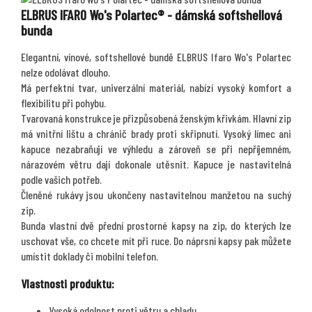
ELBRUS IFARO Wo's Polartec® - dámská softshellová
bunda
Elegantní, vínové, softshellové bundě ELBRUS Ifaro Wo's Polartec
nelze odolávat dlouho.
Má perfektní tvar, univerzální materiál, nabízí vysoký komfort a
flexibilitu při pohybu.
Tvarovaná konstrukce je přizpůsobená ženským křivkám. Hlavní zip
má vnitřní lištu a chránič brady proti skřipnutí. Vysoký límec ani
kapuce nezabraňují ve výhledu a zároveň se při nepříjemném,
nárazovém větru dají dokonale utěsnit. Kapuce je nastavitelná
podle vašich potřeb.
Členěné rukávy jsou ukončeny nastavitelnou manžetou na suchý
zip.
Bunda vlastní dvě přední prostorné kapsy na zip, do kterých lze
uschovat vše, co chcete mít při ruce. Do náprsní kapsy pak můžete
umístit doklady či mobilní telefon.
Vlastnosti produktu:
Vysoká odolnost proti větru a chladu.