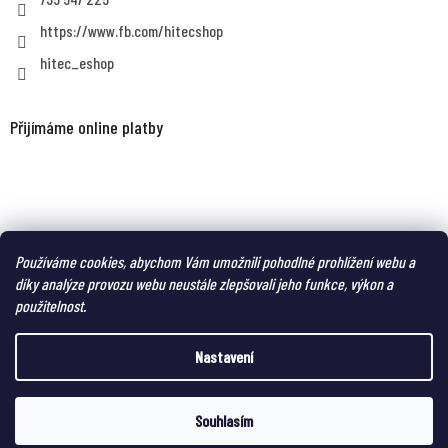
https://www.fb.com/hitecshop
hitec_eshop
Přijímáme online platby
MAGNUM eshop - taktická obuv a oblečení pro náročné
Používáme cookies, abychom Vám umožnili pohodlné prohlížení webu a
díky analýze provozu webu neustále zlepšovali jeho funkce, výkon a
použitelnost.
Nastavení
Vytvořil Shoptet
Souhlasím
Copyright 2026
HITEC-eshop
. Všechna práva vyhrazena.