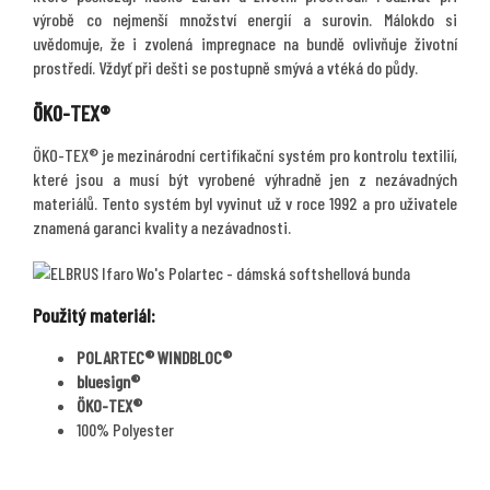
výrobě co nejmenší množství energií a surovin. Málokdo si
uvědomuje, že i zvolená impregnace na bundě ovlivňuje životní
prostředí. Vždyť při dešti se postupně smývá a vtéká do půdy.
ÖKO-TEX®
ÖKO-TEX® je mezinárodní certifikační systém pro kontrolu textilií,
které jsou a musí být vyrobené výhradně jen z nezávadných
materiálů. Tento systém byl vyvinut už v roce 1992 a pro uživatele
znamená garanci kvality a nezávadnosti.
Použitý materiál:
POLARTEC® WINDBLOC®
bluesign®
ÖKO-TEX®
100% Polyester