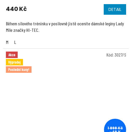
440 Kč
DETAIL
Během silového tréninku v posilovně jistě oceníte dámské legíny Lady
Mile značky HI-TEC.
M
L
Kód:
3027/S
Akce
Výprodej
Poslední kusy!
1 898 Kč
–49 %