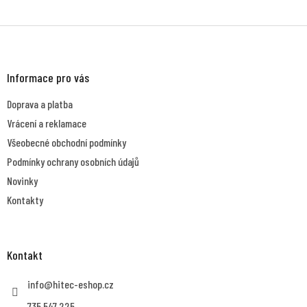
Z
á
p
a
Informace pro vás
t
Doprava a platba
í
Vrácení a reklamace
Všeobecné obchodní podmínky
Podmínky ochrany osobních údajů
Novinky
Kontakty
Kontakt
info
@
hitec-eshop.cz
735 547 225