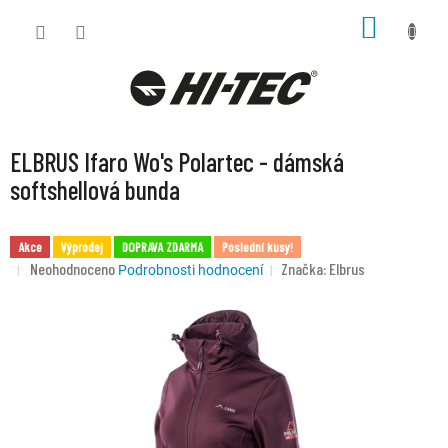
Přejít
NÁKUP
na
KOŠÍK
obsah
ELBRUS Ifaro Wo's Polartec - dámská
softshellová bunda
Akce
Výprodej
DOPRAVA ZDARMA
Poslední kusy!
Průměrné
Neohodnoceno
Značka:
Elbrus
Podrobnosti hodnocení
hodnocení
produktu
je
0,0
z
5
hvězdiček.