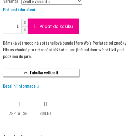
Varianta
Možnosti doručení
Přidat do košíku
Dámská větruodolná softshellová bunda Ifaro Wo's Porlatec od značky
Elbrus vhodná pro rekreační běžkaře i pro jiné outdoorové aktivity od
podzimu do jara.
Tabulka velikostí
Detailní informace
ZEPTAT SE
SDÍLET