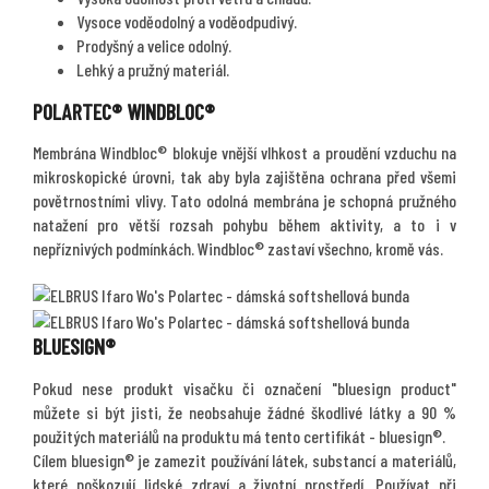
Vysoce voděodolný a voděodpudivý.
Prodyšný a velice odolný.
Lehký a pružný materiál.
POLARTEC® WINDBLOC®
Membrána Windbloc® blokuje vnější vlhkost a proudění vzduchu na
mikroskopické úrovni, tak aby byla zajištěna ochrana před všemi
povětrnostními vlivy. Tato odolná membrána je schopná pružného
natažení pro větší rozsah pohybu během aktivity, a to i v
nepříznivých podmínkách. Windbloc® zastaví všechno, kromě vás.
BLUESIGN®
Pokud nese produkt visačku či označení "bluesign product"
můžete si být jisti, že neobsahuje žádné škodlivé látky a 90 %
použitých materiálů na produktu má tento certifikát - bluesign®.
Cílem bluesign® je zamezit používání látek, substancí a materiálů,
které poškozují lidské zdraví a životní prostředí. Používat při