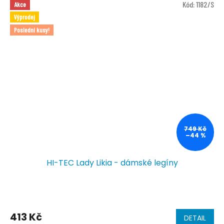
Kód:
1182/S
Akce
Výprodej
Poslední kusy!
749 Kč
–44 %
HI-TEC Lady Likia - dámské legíny
Průměrné
hodnocení
413 Kč
DETAIL
produktu