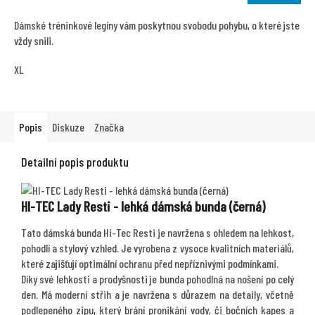
je
5,0
Dámské tréninkové legíny vám poskytnou svobodu pohybu, o které jste
z
vždy snili.
5
hvězdiček.
XL
Popis
Diskuze
Značka
Detailní popis produktu
HI-TEC Lady Resti - lehká dámská bunda (černá)
Tato dámská bunda Hi-Tec Resti je navržena s ohledem na lehkost,
pohodlí a stylový vzhled. Je vyrobena z vysoce kvalitních materiálů,
které zajišťují optimální ochranu před nepříznivými podmínkami.
Díky své lehkosti a prodyšnosti je bunda pohodlná na nošení po celý
den. Má moderní střih a je navržena s důrazem na detaily, včetně
podlepeného zipu, který brání pronikání vody, či bočních kapes a