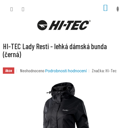
Přejít
NÁKUP
na
KOŠÍK
obsah
HI-TEC Lady Resti - lehká dámská bunda
(černá)
Průměrné
Neohodnoceno
Značka:
Hi-Tec
Akce
Podrobnosti hodnocení
hodnocení
produktu
je
0,0
z
5
hvězdiček.