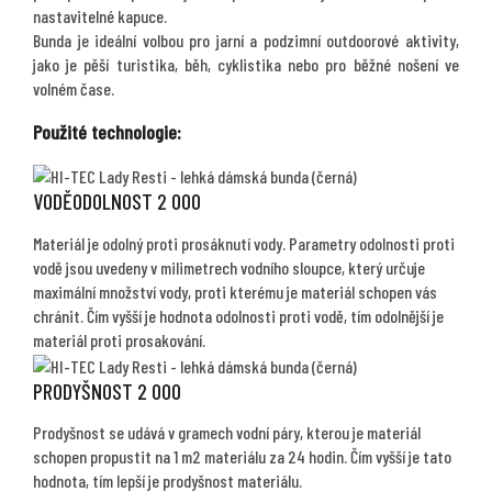
nastavitelné kapuce.
Bunda je ideální volbou pro jarní a podzimní outdoorové aktivity,
jako je pěší turistika, běh, cyklistika nebo pro běžné nošení ve
volném čase.
Použité technologie:
VODĚODOLNOST 2 000
Materiál je odolný proti prosáknutí vody. Parametry odolnosti proti
vodě jsou uvedeny v milimetrech vodního sloupce, který určuje
maximální množství vody, proti kterému je materiál schopen vás
chránit. Čím vyšší je hodnota odolnosti proti vodě, tím odolnější je
materiál proti prosakování.
PRODYŠNOST 2 000
Prodyšnost se udává v gramech vodní páry, kterou je materiál
schopen propustit na 1 m2 materiálu za 24 hodin. Čím vyšší je tato
hodnota, tím lepší je prodyšnost materiálu.