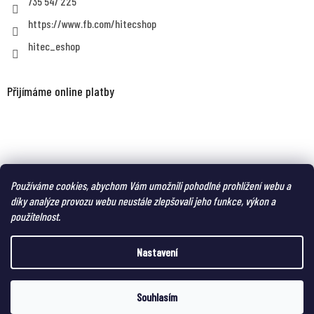
735 547 225
https://www.fb.com/hitecshop
hitec_eshop
Přijímáme online platby
MAGNUM eshop - taktická obuv a oblečení pro náročné
Používáme cookies, abychom Vám umožnili pohodlné prohlížení webu a
díky analýze provozu webu neustále zlepšovali jeho funkce, výkon a
použitelnost.
Nastavení
Vytvořil Shoptet
Souhlasím
Copyright 2026
HITEC-eshop
. Všechna práva vyhrazena.