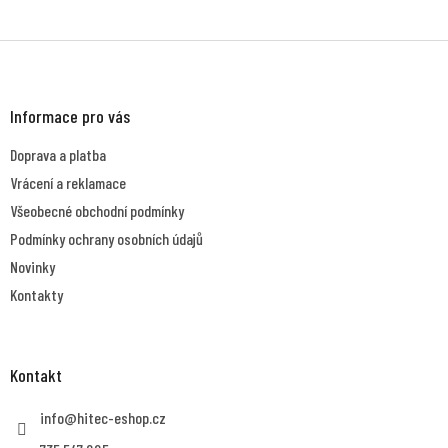
Z
á
p
a
Informace pro vás
t
Doprava a platba
í
Vrácení a reklamace
Všeobecné obchodní podmínky
Podmínky ochrany osobních údajů
Novinky
Kontakty
Kontakt
info
@
hitec-eshop.cz