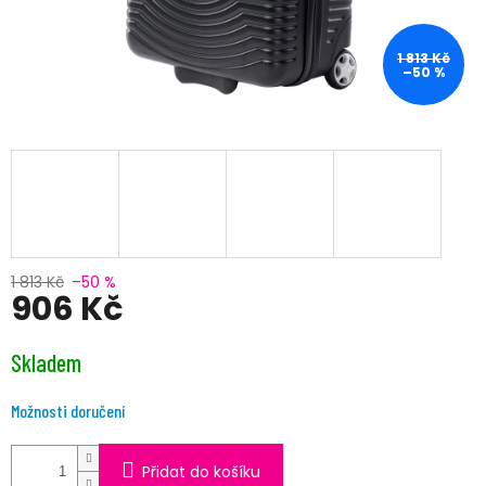
1 813 Kč
–50 %
1 813 Kč
–50 %
906 Kč
Měrná
Skladem
cena:
Možnosti doručení
Přidat do košíku