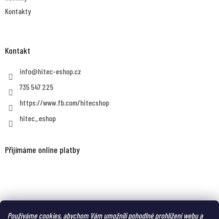
Kontakty
Kontakt
info
@
hitec-eshop.cz
735 547 225
https://www.fb.com/hitecshop
hitec_eshop
Přijímáme online platby
MAGNUM eshop - taktická obuv a oblečení pro náročné
Používáme cookies, abychom Vám umožnili pohodlné prohlížení webu a