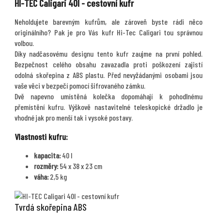
HI-TEC Caligari 40l - cestovní kufr
Neholdujete barevným kufrům, ale zároveň byste rádi něco
originálního? Pak je pro Vás kufr Hi-Tec Caligari tou správnou
volbou.
Díky nadčasovému designu tento kufr zaujme na první pohled.
Bezpečnost celého obsahu zavazadla proti poškození zajistí
odolná skořepina z ABS plastu. Před nevyžádanými osobami jsou
vaše věci v bezpečí pomocí šifrovaného zámku.
Dvě napevno umístěná kolečka dopomáhají k pohodlnému
přemístění kufru. Výškově nastavitelné teleskopické držadlo je
vhodné jak pro menší tak i vysoké postavy.
Vlastnosti kufru:
kapacita:
40 l
rozměry:
54 x 38 x 23 cm
váha:
2,5 kg
Tvrdá skořepina ABS