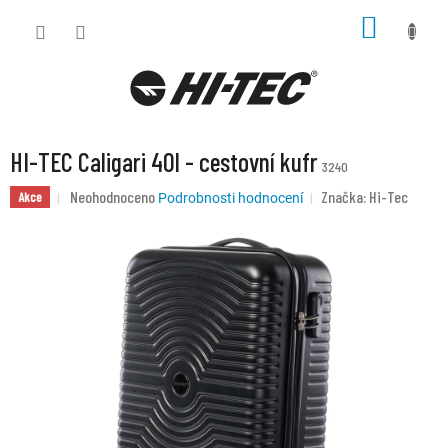
Přejít
NÁKUP
na
KOŠÍK
obsah
HI-TEC Caligari 40l - cestovní kufr
3240
Průměrné
Neohodnoceno
Značka:
Hi-Tec
Akce
Podrobnosti hodnocení
hodnocení
produktu
je
0,0
z
5
hvězdiček.