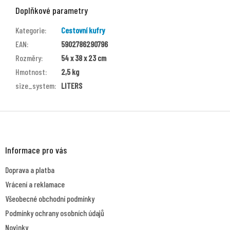
Doplňkové parametry
Kategorie
:
Cestovní kufry
EAN
:
5902786290796
Rozměry
:
54 x 38 x 23 cm
Hmotnost
:
2,5 kg
size_system
:
LITERS
Z
á
p
a
Informace pro vás
t
Doprava a platba
í
Vrácení a reklamace
Všeobecné obchodní podmínky
Podmínky ochrany osobních údajů
Novinky